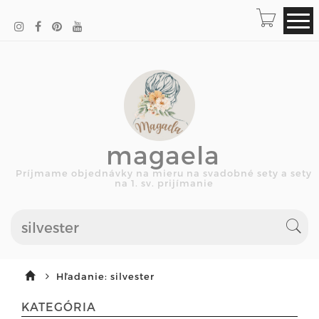
magaela
Príjmame objednávky na mieru na svadobné sety a sety
na 1. sv. prijímanie
Hľadanie: silvester
KATEGÓRIA