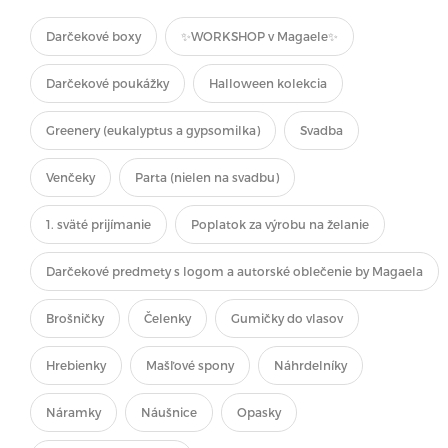
Darčekové boxy
✨WORKSHOP v Magaele✨
Darčekové poukážky
Halloween kolekcia
Greenery (eukalyptus a gypsomilka)
Svadba
Venčeky
Parta (nielen na svadbu)
1. sväté prijímanie
Poplatok za výrobu na želanie
Darčekové predmety s logom a autorské oblečenie by Magaela
Brošničky
Čelenky
Gumičky do vlasov
Hrebienky
Mašľové spony
Náhrdelníky
Náramky
Náušnice
Opasky