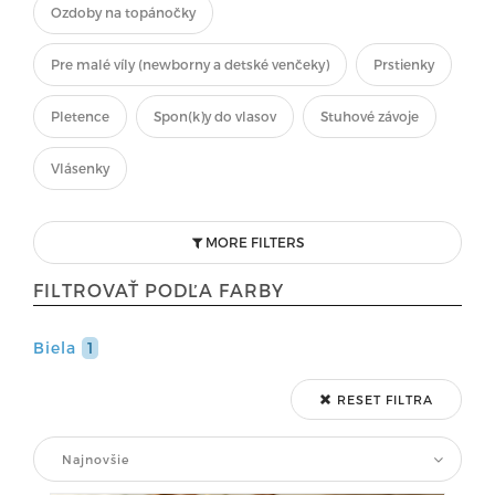
Ozdoby na topánočky
Pre malé víly (newborny a detské venčeky)
Prstienky
Pletence
Spon(k)y do vlasov
Stuhové závoje
Vlásenky
MORE FILTERS
FILTROVAŤ PODĽA FARBY
Biela
1
RESET FILTRA
Najnovšie