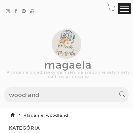
magaela
Príjmame objednávky na mieru na svadobné sety a sety
na 1. sv. prijímanie
Hľadanie: woodland
KATEGÓRIA