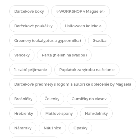
Darčekové boxy
✨WORKSHOP v Magaele✨
Darčekové poukážky
Halloween kolekcia
Greenery (eukalyptus a gypsomilka)
Svadba
Venčeky
Parta (nielen na svadbu)
1. sväté prijímanie
Poplatok za výrobu na želanie
Darčekové predmety s logom a autorské oblečenie by Magaela
Brošničky
Čelenky
Gumičky do vlasov
Hrebienky
Mašľové spony
Náhrdelníky
Náramky
Náušnice
Opasky