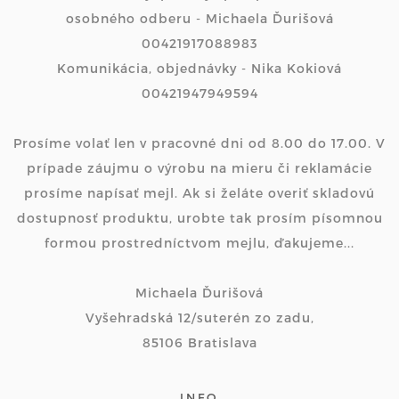
osobného odberu - Michaela Ďurišová
00421917088983
Komunikácia, objednávky - Nika Kokiová
00421947949594
Prosíme volať len v pracovné dni od 8.00 do 17.00. V
prípade záujmu o výrobu na mieru či reklamácie
prosíme napísať mejl. Ak si želáte overiť skladovú
dostupnosť produktu, urobte tak prosím písomnou
formou prostredníctvom mejlu, ďakujeme...
Michaela Ďurišová
Vyšehradská 12/suterén zo zadu,
85106 Bratislava
INFO