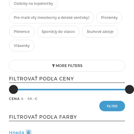
Ozdoby na topánočky
Pre malé víly (newborny a detské venčeky)
Prstienky
Pletence
Spon(k)y do vlasov
Stuhové závoje
Vlásenky
MORE FILTERS
FILTROVAŤ PODĽA CENY
CENA
6 - 98
,-€
FILTROVAŤ PODĽA FARBY
Hnedá
6