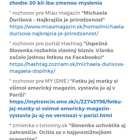
zhodte-30-kil-iba-zmenou-myslenia
* rozhovor pre Miau magazín
"Michaela
Ďurišová – Najkrajšia je prirodzenosť"
https://www.miaumagazin.sk/home/michaela-
durisova-najkrajsia-je-prirodzenost/
* rozhovor pre portál Hashtag
"Úspešná
Slovenka rozbehla vlastný biznis: Všetko
začalo jednou fotkou na Facebooku!"
https://hashtag.zoznam.sk/michaela-durisova-
magaela-doplnky/
* rozhovor pre MY (SME)
"Fotku jej matky si
všimol americký magazín, vystavia ju aj v
Paríži"
https://mytrencin.sme.sk/c/22743796/fotku-
jej-matky-si-vsimol-americky-magazin-
vystavia-ju-aj-na-vernisazi-v-parizi.html
*
zmienka v tvnoviny.sk
"Slovenka uchvátila aj
zahraničie. Ocitla sa v najprestížnejšom
magazíne"