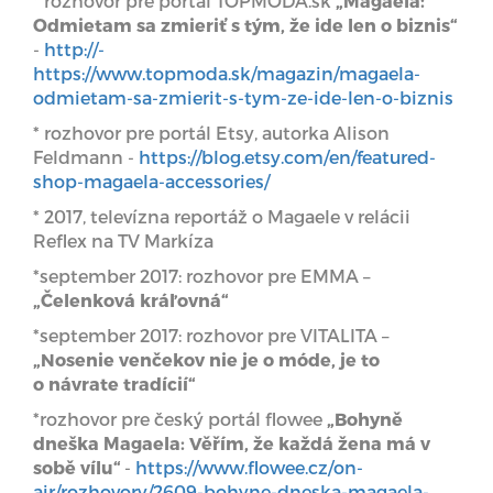
* rozhovor pre portál TOPMODA.sk
„Magaela:
Odmietam sa zmieriť s tým, že ide len o biznis“
-
http://-
https://www.topmoda.sk/magazin/magaela-
odmietam-sa-zmierit-s-tym-ze-ide-len-o-biznis
* rozhovor pre portál Etsy, autorka Alison
Feldmann -
https://blog.etsy.com/en/featured-
shop-magaela-accessories/
* 2017, televízna reportáž o Magaele v relácii
Reflex na TV Markíza
*september 2017: rozhovor pre EMMA –
„Čelenková kráľovná“
*september 2017: rozhovor pre VITALITA –
„Nosenie venčekov nie je o móde, je to
o návrate tradícií“
*rozhovor pre český portál flowee
„Bohyně
dneška Magaela: Věřím, že každá žena má v
sobě vílu“
-
https://www.flowee.cz/on-
air/rozhovory/2609-bohyne-dneska-magaela-