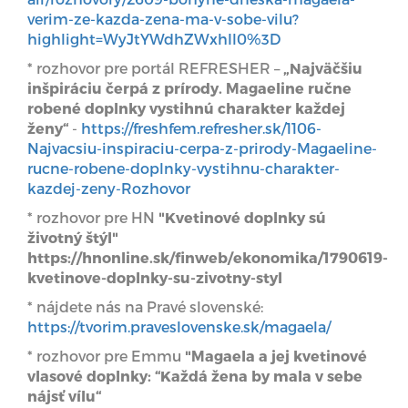
verim-ze-kazda-zena-ma-v-sobe-vilu?
highlight=WyJtYWdhZWxhIl0%3D
* rozhovor pre portál REFRESHER –
„Najväčšiu
inšpiráciu čerpá z prírody. Magaeline ručne
robené doplnky vystihnú charakter každej
ženy“
-
https://freshfem.refresher.sk/1106-
Najvacsiu-inspiraciu-cerpa-z-prirody-Magaeline-
rucne-robene-doplnky-vystihnu-charakter-
kazdej-zeny-Rozhovor
* rozhovor pre HN
"Kvetinové doplnky sú
životný štýl"
https://hnonline.sk/finweb/ekonomika/1790619-
kvetinove-doplnky-su-zivotny-styl
* nájdete nás na Pravé slovenské:
https://tvorim.praveslovenske.sk/magaela/
* rozhovor pre Emmu
"Magaela a jej kvetinové
vlasové doplnky: “Každá žena by mala v sebe
nájsť vílu“