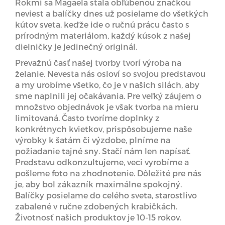
Rokmi sa Magaela stala obľúbenou značkou
neviest a balíčky dnes už posielame do všetkých
kútov sveta. keďže ide o ručnú prácu často s
prírodným materiálom, každý kúsok z našej
dielničky je jedinečný originál.
Prevažnú časť našej tvorby tvorí výroba na
želanie. Nevesta nás osloví so svojou predstavou
a my urobíme všetko, čo je v našich silách, aby
sme naplnili jej očakávania. Pre veľký záujem o
množstvo objednávok je však tvorba na mieru
limitovaná. Často tvoríme doplnky z
konkrétnych kvietkov, prispôsobujeme naše
výrobky k šatám či výzdobe, plníme na
požiadanie tajné sny. Stačí nám len napísať.
Predstavu odkonzultujeme, veci vyrobíme a
pošleme foto na zhodnotenie. Dôležité pre nás
je, aby bol zákazník maximálne spokojný.
Balíčky posielame do celého sveta, starostlivo
zabalené v ručne zdobených krabičkách.
Životnosť našich produktov je 10-15 rokov.