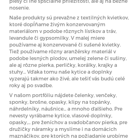
plesy či iné špšciálne príležitosti, ale aj na bežné
nosenie.
Naše produkty sú prevažne z textilných kvietkov,
ktoré dopĺňame živým konzervovaným
materiálom v podobe rôznych lístkov a tráv,
levandule či gypsomilky. V malej miere
používame aj konzervované či sušené kvietky.
Tiež používame rôzny aranžérsky materiál v
podobe lesných plodov, umelej zelene či sušiny,
ale aj rôzne pierka, perličky, korálky, krajky a
stuhy... Vďaka tomu naše kytice a doplnky
vyzerajú takmer ako živé, ale tešiť vás budú celé
roky aj po svadbe.
V našom portfóliu nájdete čelenky, venčeky,
sponky, brošne, opasky, klipy na topánky,
náhrdelníky, náušnice... a mnoho ďalšieho. Pre
nevesty vyrábame kytice, vlasové doplnky,
opasky,... pre ženíchov a svadobčanov pierka, pre
družičky náramky a myslíme i na domácich
maznáčikov, pre ktorých na požiadanie urobíme