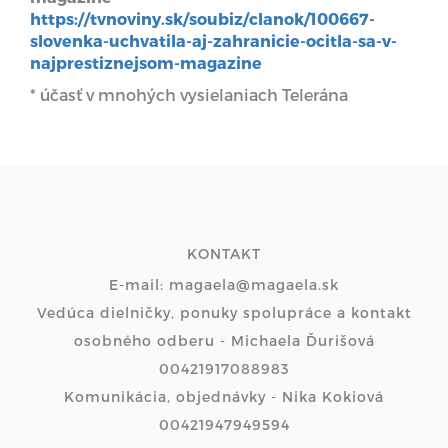
https://tvnoviny.sk/soubiz/clanok/100667-
slovenka-uchvatila-aj-zahranicie-ocitla-sa-v-
najprestiznejsom-magazine
* účasť v mnohých vysielaniach Telerána
KONTAKT
E-mail: magaela@magaela.sk
Vedúca dielničky, ponuky spolupráce a kontakt
osobného odberu - Michaela Ďurišová
00421917088983
Komunikácia, objednávky - Nika Kokiová
00421947949594