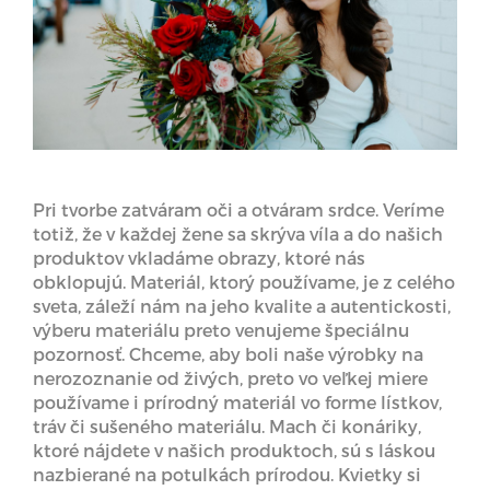
Pri tvorbe zatváram oči a otváram srdce. Veríme
totiž, že v každej žene sa skrýva víla a do našich
produktov vkladáme obrazy, ktoré nás
obklopujú. Materiál, ktorý používame, je z celého
sveta, záleží nám na jeho kvalite a autentickosti,
výberu materiálu preto venujeme špeciálnu
pozornosť. Chceme, aby boli naše výrobky na
nerozoznanie od živých, preto vo veľkej miere
používame i prírodný materiál vo forme lístkov,
tráv či sušeného materiálu. Mach či konáriky,
ktoré nájdete v našich produktoch, sú s láskou
nazbierané na potulkách prírodou. Kvietky si