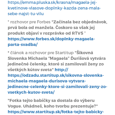
https://emma.pluska.sk/krasna/magaela-jej-
kvetinove-vlasove-doplnky-kazda-zena-mala-
sebe-najst-tu-vilu
* rozhovor pre Forbes
"Začínala bez objednávok,
prvá bola od manžela. Čoskoro sa však jej
produkt objaví v rozprávke od RTVS
"
https://www.forbes.sk/doplnky-magaela-
parta-svadba/
*
článok a rozhovor pre Startitup
"Šikovná
Slovenka Michaela “Magaela” Ďurišová vytvára
jedinečné čelenky, ktoré si zamilovali ženy zo
všetkých kútov sveta"
http://
https://odzadu.startitup.sk/sikovna-slovenka-
michaela-magaela-durisova-vytvara-
jedinecne-celenky-ktore-si-zamilovali-zeny-zo-
vsetkych-kutov-sveta/
"Fotka tejto babičky sa dostala do výberu
Vogue. Uhádneš, koho tvorbu prezentuje?"
https://www.startitup.sk/fotka-tejto-babicky-