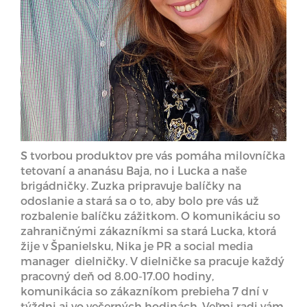
S tvorbou produktov pre vás pomáha milovníčka
tetovaní a ananásu Baja, no i Lucka a naše
brigádničky. Zuzka pripravuje balíčky na
odoslanie a stará sa o to, aby bolo pre vás už
rozbalenie balíčku zážitkom. O komunikáciu so
zahraničnými zákazníkmi sa stará Lucka, ktorá
žije v Španielsku, Nika je PR a social media
manager dielničky. V dielničke sa pracuje každý
pracovný deň od 8.00-17.00 hodiny,
komunikácia so zákazníkom prebieha 7 dní v
týždni aj vo večerných hodinách. Veľmi radi vám