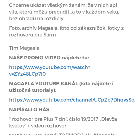
Chceme ukázať všetkým ženám, že v nich spí
víla, ktorú môžu prebudiť...a to v každom veku,
bez ohľadu na rozdiely.
Foto: archív Magaela, foto od zákazníčok, fotky z
rozhovoru pre Šarm
Tím Magaela
NAŠE PROMO VIDEO nájdete tu:
https://www.youtube.com/watch?
v=ZYz48LCp7i0
MAGAELA YOUTUBE KANÁL (kde nájdete i
užitočné tutorialy):
https://www.youtube.com/channel/UCpZo7DhqvsS
NAPÍSALI O NÁS
* rozhovor pre Plus 7 dní, číslo 19/2017 „Dievča
kvetov“ + video rozhovor