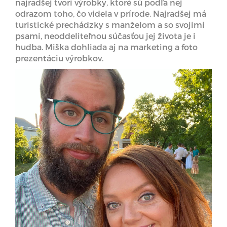
najradšej tvorí výrobky, ktoré sú podľa nej
odrazom toho, čo videla v prírode. Najradšej má
turistické prechádzky s manželom a so svojimi
psami, neoddeliteľnou súčasťou jej života je i
hudba. Miška dohliada aj na marketing a foto
prezentáciu výrobkov.