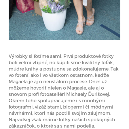
Výrobky si fotíme sami. Prvé produktové fotky
boli veľmi vtipné, no kúpili sme kvalitný foťák,
múdre knihy a postupne sa zdokonaľujeme. Tak
vo fotení, ako i vo všetkom ostatnom, keďže
Magaela je aj o neustálom procese. Dnes už
môžeme hovoriť nielen o Magaele, ale aj o
snovom profi fotoateliéri Michaely Ďurišovej.
Okrem toho spolupracujeme i s mnohými
fotografmi, vizážistami, blogermi či módnymi
návrhármi, ktorí nás poctili svojim záujmom.
Najradšej však máme fotky našich spokojných
zákazníčok, o ktoré sa s nami podelia.