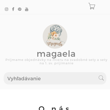
magaela
Príjmame objednávky na mieru na svadobné sety a sety
na 1. sv. prijímanie
O nás