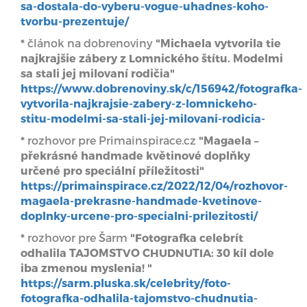
sa-dostala-do-vyberu-vogue-uhadnes-koho-
tvorbu-prezentuje/
*
článok na dobrenoviny
"Michaela vytvorila tie
najkrajšie zábery z Lomnického štítu. Modelmi
sa stali jej milovaní rodičia"
https://www.dobrenoviny.sk/c/156942/fotografka-
vytvorila-najkrajsie-zabery-z-lomnickeho-
stitu-modelmi-sa-stali-jej-milovani-rodicia-
*
rozhovor pre Primainspirace.cz
"Magaela –
překrásné handmade květinové doplňky
určené pro speciální příležitosti"
https://primainspirace.cz/2022/12/04/rozhovor-
magaela-prekrasne-handmade-kvetinove-
doplnky-urcene-pro-specialni-prilezitosti/
*
rozhovor pre Šarm
"Fotografka celebrít
odhalila TAJOMSTVO CHUDNUTIA: 30 kíl dole
iba zmenou myslenia! "
https://sarm.pluska.sk/celebrity/foto-
fotografka-odhalila-tajomstvo-chudnutia-