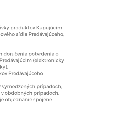
návky produktov Kupujúcim
ového sídla Predávajúceho,
 doručenia potvrdenia o
 Predávajúcim (elektronicky
ky).
zkov Predávajúceho
ky vymedzených prípadoch,
a v obdobných prípadoch.
 je objednanie spojené