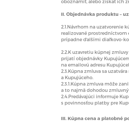
oboznámiť, alebo získať ich z
II. Objednávka produktu – u
2.1.Návrhom na uzatvorenie 
realizované prostredníctvom 
prípadne ďalšími diaľkovo-k
2.2.K uzavretiu kúpnej zmlu
prijatí objednávky Kupujúcemu
na emailovú adresu Kupujúceho
2.3.Kúpna zmluva sa uzatvára
a Kupujúceho.
2.3.1.Kúpna zmluva môže zan
a to najmä dohodou zmluvnýc
2.4.Predávajúci informuje Ku
s povinnosťou platby pre Kupu
III. Kúpna cena a platobné 