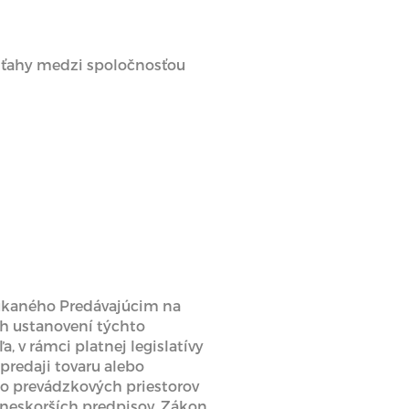
vzťahy medzi spoločnosťou
onúkaného Predávajúcim na
ch ustanovení týchto
v rámci platnej legislatívy
 predaji tovaru alebo
mo prevádzkových priestorov
 neskorších predpisov, Zákon