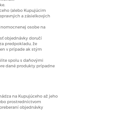
ke.
úceho (alebo Kupujúcim
epravných a zásielkových
plnomocnenej osobe na
asť objednávky doručí
 za predpokladu, že
en v prípade ak stým
lite spolu s daňovými
 pre dané produkty prípadne
hádza na Kupujúceho až jeho
lebo prostredníctvom
 preberaní objednávky