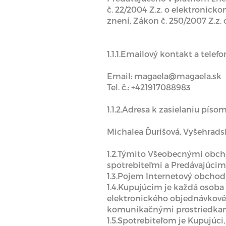
č. 22/2004 Z.z. o elektronic
znení, Zákon č. 250/2007 Z.z.
1.1.1.Emailový kontakt a telef
Email: magaela@magaela.sk
Tel. č.: +421917088983
1.1.2.Adresa k zasielaniu písom
Michalea Ďurišová, Vyšehradská
1.2.Týmito Všeobecnými obch
spotrebiteľmi a Predávajúcim
1.3.Pojem Internetový obcho
1.4.Kupujúcim je každá osoba
elektronického objednávkovéh
komunikačnými prostriedkam
1.5.Spotrebiteľom je Kupujúci