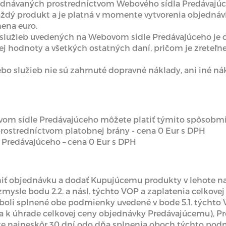
bjednávaných prostredníctvom Webového sídla Predávajúce
aždý produkt a je platná v momente vytvorenia objedná
ena euro.
o služieb uvedených na Webovom sídle Predávajúceho je c
nej hodnoty a všetkých ostatných daní, pričom je zrete
alebo služieb nie sú zahrnuté dopravné náklady, ani iné n
bovom sídle Predávajúceho môžete platiť týmito spôsobmi
 prostredníctvom platobnej brány - cena 0 Eur s DPH
t Predávajúceho – cena 0 Eur s DPH
plniť objednávku a dodať Kupujúcemu produkty v lehote n
mysle bodu 2.2. a násl. týchto VOP a zaplatenia celkove
boli splnené obe podmienky uvedené v bode 5.1. týchto V
a k úhrade celkovej ceny objednávky Predávajúcemu), Pr
e najneskôr 30 dní odo dňa splnenia oboch týchto pod