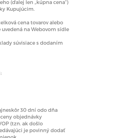
ho (ďalej len „kúpna cena“)
vky Kupujúcim.
elková cena tovarov alebo
ľne uvedená na Webovom sídle
áklady súvisiace s dodaním
:
ajneskôr 30 dní odo dňa
j ceny objednávky
OP (tzn. ak došlo
edávajúci je povinný dodať
mienok.