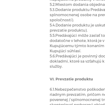
5.2.Miestom dodania objedna
5.3.Dodanie produktu Predáv
splnomocnenej osobe na prevz
spoločností).
5.4.Dodanie produktu je usk
prevzatie produktu).
5.5.Predávajúci môže zaslať 
dodatočne v lehote, ktorá je 
Kupujúcemu týmto konaním Pr
Kupujúci súhlasí.
5.6.Predávajúci je povinný 
dokladmi, ktoré sa vzťahujú k
služby.
VI. Prevzatie produktu
6.1.Nebezpečenstvo poškoden
riadnym prevzatím, pričom n
poverenej / splnomocnenej tr
skontroloval preberanú objed