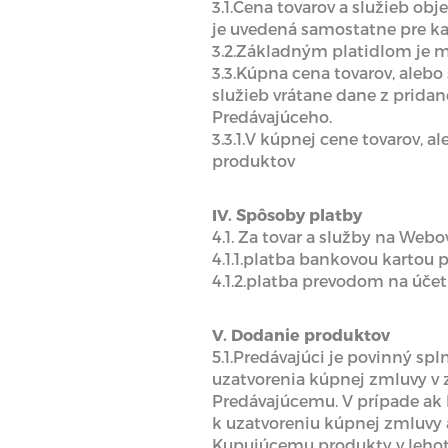
3.1.Cena tovarov a služieb o
je uvedená samostatne pre k
3.2.Základným platidlom je m
3.3.Kúpna cena tovarov, aleb
služieb vrátane dane z prida
Predávajúceho.
3.3.1.V kúpnej cene tovarov, 
produktov
IV. Spôsoby platby
4.1. Za tovar a služby na We
4.1.1.platba bankovou kartou
4.1.2.platba prevodom na úče
V. Dodanie produktov
5.1.Predávajúci je povinný s
uzatvorenia kúpnej zmluvy v z
Predávajúcemu. V prípade ak 
k uzatvoreniu kúpnej zmluvy 
Kupujúcemu produkty v lehot