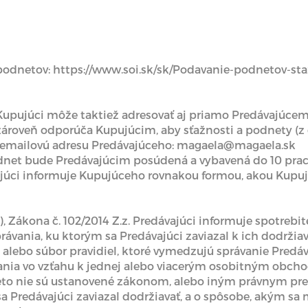
odnetov: https://www.soi.sk/sk/Podavanie-podnetov-sta
y Kupujúci môže taktiež adresovať aj priamo Predávajúce
i zároveň odporúča Kupujúcim, aby sťažnosti a podnety (
 emailovú adresu Predávajúceho: magaela@magaela.sk
dnet bude Predávajúcim posúdená a vybavená do 10 pracov
ajúci informuje Kupujúceho rovnakou formou, akou Kupuj
 n), Zákona č. 102/2014 Z.z. Predávajúci informuje spotrebi
právania, ku ktorým sa Predávajúci zaviazal k ich dodrž
alebo súbor pravidiel, ktoré vymedzujú správanie Predáva
vania vo vzťahu k jednej alebo viacerým osobitným obc
eto nie sú ustanovené zákonom, alebo iným právnym pr
 sa Predávajúci zaviazal dodržiavať, a o spôsobe, akým sa