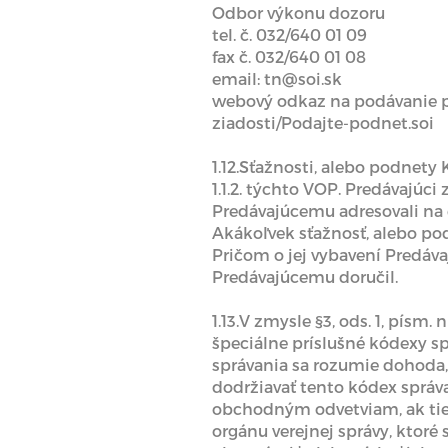
Odbor výkonu dozoru
tel. č. 032/640 01 09
fax č. 032/640 01 08
email: tn@soi.sk
webový odkaz na podávanie p
ziadosti/Podajte-podnet.soi
1.12.Sťažnosti, alebo podnet
1.1.2. týchto VOP. Predávajúc
Predávajúcemu adresovali na
Akákoľvek sťažnosť, alebo po
Pričom o jej vybavení Predáv
Predávajúcemu doručil.
1.13.V zmysle §3, ods. 1, písm.
špeciálne príslušné kódexy s
správania sa rozumie dohoda, 
dodržiavať tento kódex sprá
obchodným odvetviam, ak ti
orgánu verejnej správy, ktoré