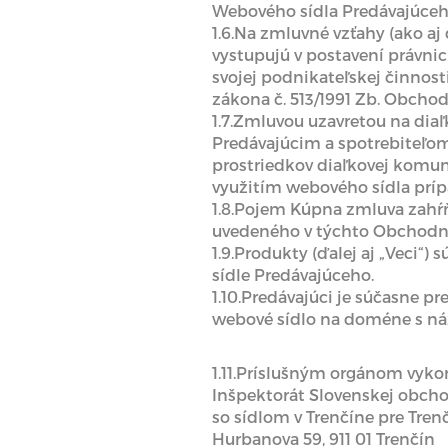
Webového sídla Predávajúceho
1.6.Na zmluvné vzťahy (ako aj
vystupujú v postavení právni
svojej podnikateľskej činnost
zákona č. 513/1991 Zb. Obcho
1.7.Zmluvou uzavretou na di
Predávajúcim a spotrebiteľo
prostriedkov diaľkovej komun
využitím webového sídla prí
1.8.Pojem Kúpna zmluva zahŕ
uvedeného v týchto Obchod
1.9.Produkty (ďalej aj „Veci“)
sídle Predávajúceho.
1.10.Predávajúci je súčasne 
webové sídlo na doméne s n
1.11.Príslušným orgánom vykon
Inšpektorát Slovenskej obcho
so sídlom v Trenčíne pre Tren
Hurbanova 59, 911 01 Trenčín