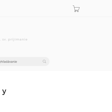
 sv. prijímanie
ky