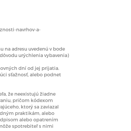
znosti-navrhov-a-
mu na adresu uvedenú v bode
z dôvodu urýchlenia vybavenia)
ných dní od jej prijatia.
úci sťažnosť, alebo podnet
teľa, že neexistujú žiadne
iavaniu, pričom kódexom
júceho, ktorý sa zaviazal
hodným praktikám, alebo
edpisom alebo opatrením
 môže spotrebiteľ s nimi