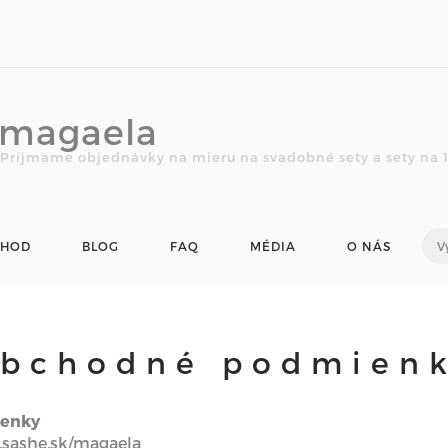
magaela
Príjmame objednávky na mieru na svadobné sety a sety na 1.
CHOD
BLOG
FAQ
MÉDIA
O NÁS
bchodné podmien
ienky
sashe.sk/magaela