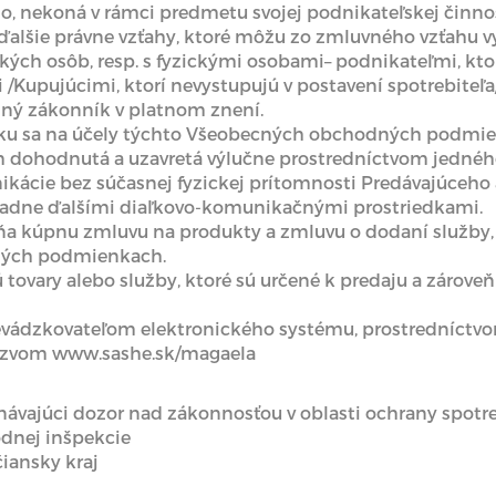
, nekoná v rámci predmetu svojej podnikateľskej činnos
 ďalšie právne vzťahy, ktoré môžu zo zmluvného vzťahu vy
ckých osôb, resp. s fyzickými osobami– podnikateľmi, kt
i /Kupujúcimi, ktorí nevystupujú v postavení spotrebiteľa
dný zákonník v platnom znení.
aľku sa na účely týchto Všeobecných obchodných podm
m dohodnutá a uzavretá výlučne prostredníctvom jednéh
ikácie bez súčasnej fyzickej prítomnosti Predávajúceho 
padne ďalšími diaľkovo-komunikačnými prostriedkami.
ňa kúpnu zmluvu na produkty a zmluvu o dodaní služby,
ných podmienkach.
 sú tovary alebo služby, ktoré sú určené k predaju a záro
prevádzkovateľom elektronického systému, prostredníctv
ázvom www.sashe.sk/magaela
ávajúci dozor nad zákonnosťou v oblasti ochrany spotreb
dnej inšpekcie
čiansky kraj