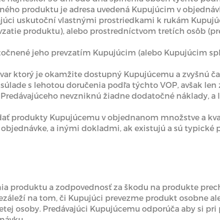
ného produktu je adresa uvedená Kupujúcim v objednáv
ajúci uskutoční vlastnými prostriedkami k rukám Kupuj
atie produktu), alebo prostredníctvom tretích osôb (pr
utočnené jeho prevzatím Kupujúcim (alebo Kupujúcim s
tovar ktorý je okamžite dostupný Kupujúcemu a zvyšnú č
v súlade s lehotou doručenia podľa týchto VOP, avšak len
edávajúceho nevzniknú žiadne dodatočné náklady, a l
dodať produkty Kupujúcemu v objednanom množstve a kva
 objednávke, a inými dokladmi, ak existujú a sú typické
ia produktu a zodpovednosť za škodu na produkte prec
ezáleží na tom, či Kupujúci prevezme produkt osobne a
etej osoby. Predávajúci Kupujúcemu odporúča aby si pri
návku.