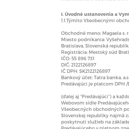
I. Úvodné ustanovenia a Vy
1.1.Týmito Všeobecnými obch
Obchodné meno: Magaela s. r.
Miesto podnikania: Vyšehrads
Bratislava, Slovenská republi
Registrácia: Mestský súd Bratisl
IČO: 55 896 731
DIČ: 2122126897
IČ DPH: SK2122126897
Bankový účet: Tatra banka, a.
Predávajúci je platcom DPH /
(ďalej aj “Predávajúci”) a ka
Webovom sídle Predávajúceho, 
Všeobecných obchodných podmi
Slovenskej republiky najmä zá
poskytnutí služieb na základ
Predávajúceho v platnom znení