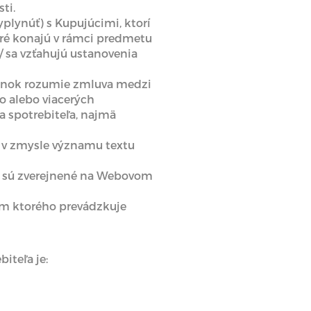
ti.
plynúť) s Kupujúcimi, ktorí
oré konajú v rámci predmetu
/ sa vzťahujú ustanovenia
ienok rozumie zmluva medzi
o alebo viacerých
a spotrebiteľa, najmä
 v zmysle významu textu
veň sú zverejnené na Webovom
om ktorého prevádzkuje
iteľa je: