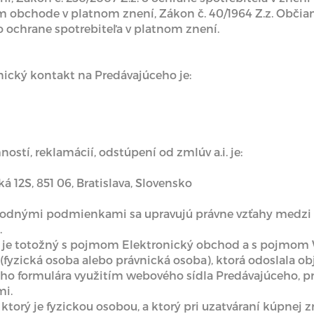
kom obchode v platnom znení, Zákon č. 40/1964 Z.z. Obči
 o ochrane spotrebiteľa v platnom znení.
onický kontakt na Predávajúceho je:
ností, reklamácií, odstúpení od zmlúv a.i. je:
 12S, 851 06, Bratislava, Slovensko
odnými podmienkami sa upravujú právne vzťahy medzi K
.
d je totožný s pojmom Elektronický obchod a s pojmom 
 (fyzická osoba alebo právnická osoba), ktorá odoslala 
o formulára využitím webového sídla Predávajúceho, pr
i.
, ktorý je fyzickou osobou, a ktorý pri uzatváraní kúpne