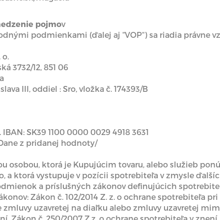
medzenie pojmo
v
odnými podmienkami (ďalej aj “VOP“) sa riadia právne 
 o.
ká 3732/12, 851 06
ka
ava III, oddiel : Sro, vložka č. 174393/B
s. IBAN: SK39 1100 0000 0029 4918 3631
Dane z pridanej hodnoty/
ždou osobou, ktorá je Kupujúcim tovaru, alebo služieb p
a ktorá vystupuje v pozícii spotrebiteľa v zmysle ďalší
enok a príslušných zákonov definujúcich spotrebiteľa, 
konov: Zákon č. 102/2014 Z. z. o ochrane spotrebiteľa pri
e zmluvy uzavretej na diaľku alebo zmluvy uzavretej mi
, Zákon č. 250/2007 Z.z. o ochrane spotrebiteľa v znení