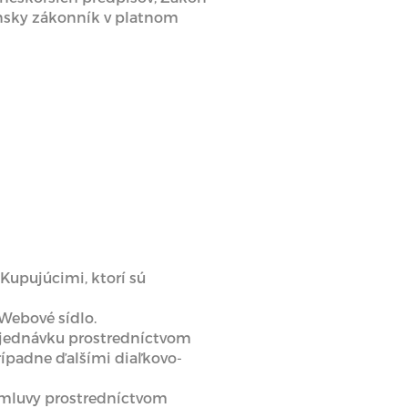
ansky zákonník v platnom
upujúcimi, ktorí sú
Webové sídlo.
objednávku prostredníctvom
ípadne ďalšími diaľkovo-
j zmluvy prostredníctvom