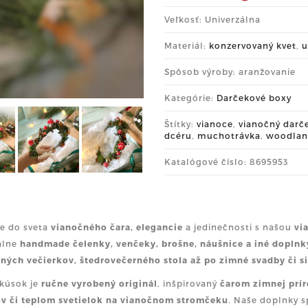
Veľkosť: Univerzálna
Materiál:
konzervovaný kvet
,
u
Spôsob výroby: aranžovanie
Kategórie:
Darčekové boxy
Štítky:
vianoce
,
vianočný darč
dcéru
,
muchotrávka
,
woodla
Katalógové číslo: 8695953
e do sveta
vianočného čara, elegancie
a jedinečnosti s našou
vi
álne
handmade
čelenky, venčeky, brošne, náušnice a iné doplnk
ných večierkov, štedrovečerného stola
až po
zimné svadby
či
s
kúsok je
ručne vyrobený originál
, inšpirovaný
čarom zimnej prí
v či teplom svetielok na vianočnom stromčeku
. Naše doplnky s