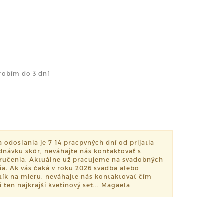
robím do 3 dní
odoslania je 7-14 pracpvných dní od prijatia
dnávku skôr, neváhajte nás kontaktovať s
učenia. Aktuálne už pracujeme na svadobných
ia. Ak vás čaká v roku 2026 svadba alebo
setík na mieru, neváhajte nás kontaktovať čím
i ten najkrajší kvetinový set... Magaela