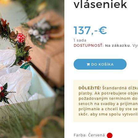
vláseniek
137,-€
1 sada
DOSTUPNOSŤ:
Na zákazku.
Vy
DO KOŠÍKA
DÔLEŽITÉ!
Štandardná dĺžka 
platby. Ak potrebujete obje
požadovaným termínom dor
setoch na svadby a prijíman
prijímanie a chceli by ste 
skôr, aby sme spolu vytvoril
Farba:
Červená