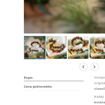
Vstúpt
Popis
origin
Cena poštovného
vianoč
Každý 
koláčo