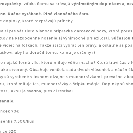
 rozprávky
, vďaka čomu sa stávajú
výnimočným doplnkom
aj
ne
ne. Ručne vyrábané. Plné vianočného čara.
e doplnky, ktoré rozprávajú príbehy…
a si pre vás tieto Vianoce pripravila darčekové boxy, ktoré pote
tov na každodenné nosenie aj výnimočné príležitosti.
Súčasťou t
 vidieť na fotkách. Takže stačí vybrať ten pravý, a ostatné sa po
žiškovi, aby ho doručil tomu, komu je určený :)
e nejakú lesnú vílu, ktorú miluje vôňu machu? Ktorá trávi čas v 
 ako stvorený. Obsahuje venček, sadu dvoch vláseniek a náušničk
y sú vyrobené v lesnom dizajne s muchotrávkami, prevažne z kon
nu, ktorá miluje les, muchotrávky a štipku mágie. Doplnky sú v
tosti, akou je svadba, ples či festival.
sahuje:
enček 70€
lásenka 7,50€/kus
nice 52€