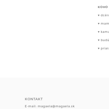
KOHO 
♥ dcér
♥ ma
♥ kam
♥ bud
♥ pria
KONTAKT
E-mail: magaela@magaela.sk