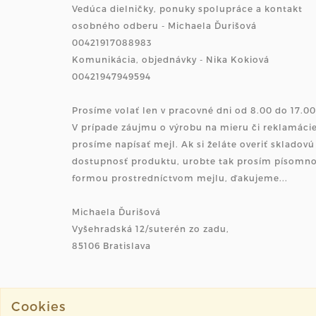
Vedúca dielničky, ponuky spolupráce a kontakt
osobného odberu - Michaela Ďurišová
00421917088983
Komunikácia, objednávky - Nika Kokiová
00421947949594
Prosíme volať len v pracovné dni od 8.00 do 17.00
V prípade záujmu o výrobu na mieru či reklamáci
prosíme napísať mejl. Ak si želáte overiť skladovú
dostupnosť produktu, urobte tak prosím písomn
formou prostredníctvom mejlu, ďakujeme...
Michaela Ďurišová
Vyšehradská 12/suterén zo zadu,
85106 Bratislava
Cookies