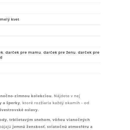
melý kvet
ek
,
darček pre mamu
,
darček pre ženu
,
darček pre
nd
anočno-zimnou kolekciou
. Nájdete v nej
y a šperky
, ktoré rozžiaria každý okamih – od
ilvestrovské oslavy
.
rody, trblietavým snehom, vôňou vianočných
pájajú
jemnú ženskosť, sviatočnú atmosféru a