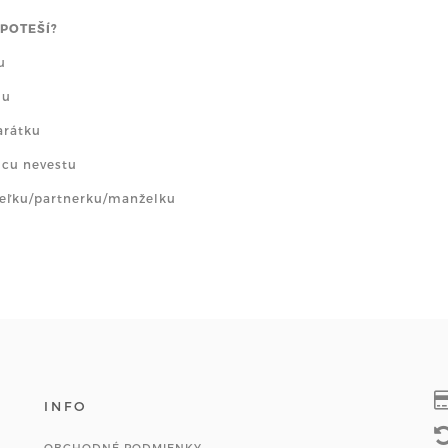
POTEŠÍ?
u
mu
arátku
úcu nevestu
teľku/partnerku/manželku
INFO
OBCHODNÉ PODMIENKY