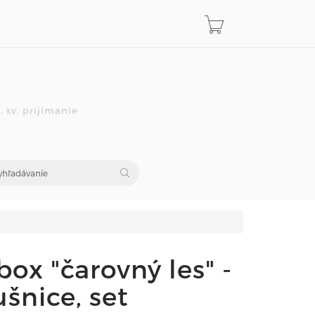
 sv. prijímanie
ox "čarovný les" -
šnice, set