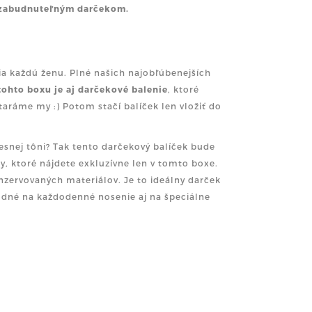
zabudnuteľným darčekom
.
šia každú ženu. Plné našich najobľúbenejších
ohto boxu je aj darčekové balenie
, ktoré
staráme my :) Potom stačí balíček len vložiť do
lesnej tôni? Tak tento darčekový balíček bude
y, ktoré nájdete exkluzívne len v tomto boxe.
zervovaných materiálov. Je to ideálny darček
hodné na každodenné nosenie aj na špeciálne