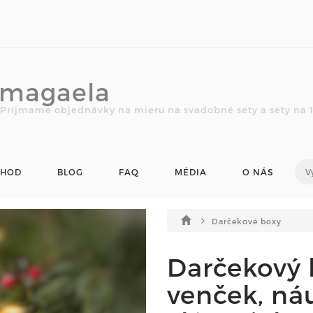
magaela
Príjmame objednávky na mieru na svadobné sety a sety na 1.
CHOD
BLOG
FAQ
MÉDIA
O NÁS
Darčekové boxy
Darčekový b
venček, náu