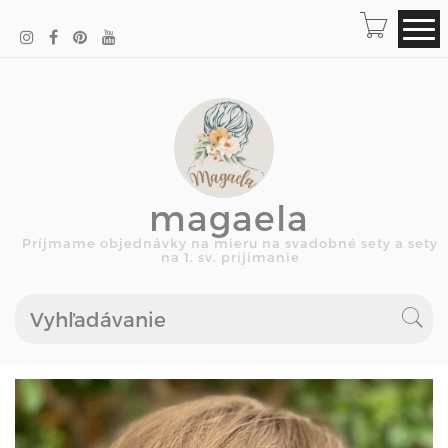
magaela
Príjmame objednávky na mieru na svadobné sety a sety
na 1. sv. prijímanie