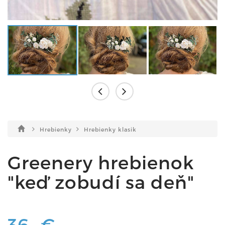
Hrebienky
Hrebienky klasik
Greenery hrebienok
"keď zobudí sa deň"
36,-€