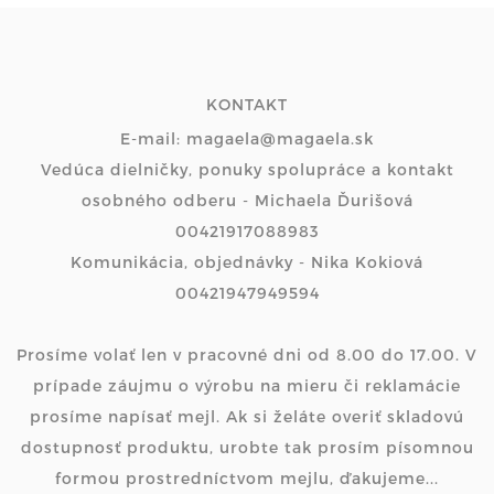
KONTAKT
E-mail: magaela@magaela.sk
Vedúca dielničky, ponuky spolupráce a kontakt
osobného odberu - Michaela Ďurišová
00421917088983
Komunikácia, objednávky - Nika Kokiová
00421947949594
Prosíme volať len v pracovné dni od 8.00 do 17.00. V
prípade záujmu o výrobu na mieru či reklamácie
prosíme napísať mejl. Ak si želáte overiť skladovú
dostupnosť produktu, urobte tak prosím písomnou
formou prostredníctvom mejlu, ďakujeme...