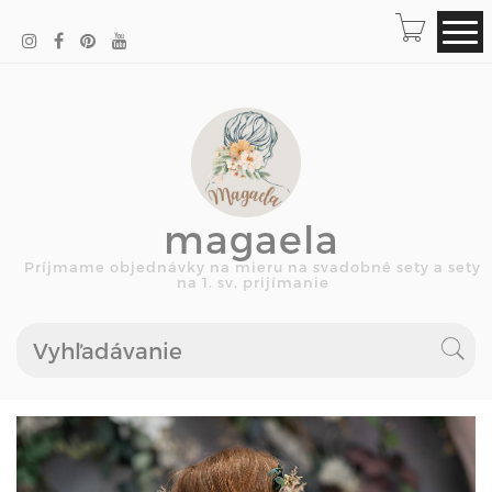
magaela
Príjmame objednávky na mieru na svadobné sety a sety
na 1. sv. prijímanie