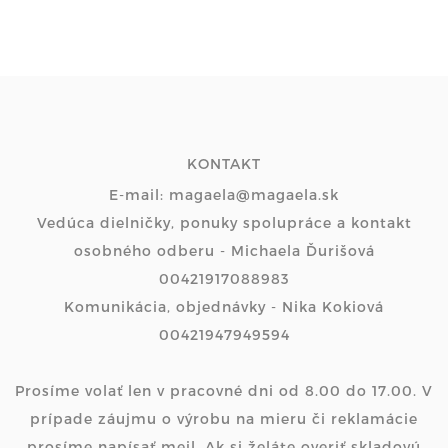
KONTAKT
E-mail: magaela@magaela.sk
Vedúca dielničky, ponuky spolupráce a kontakt
osobného odberu - Michaela Ďurišová
00421917088983
Komunikácia, objednávky - Nika Kokiová
00421947949594
Prosíme volať len v pracovné dni od 8.00 do 17.00. V
prípade záujmu o výrobu na mieru či reklamácie
prosíme napísať mejl. Ak si želáte overiť skladovú