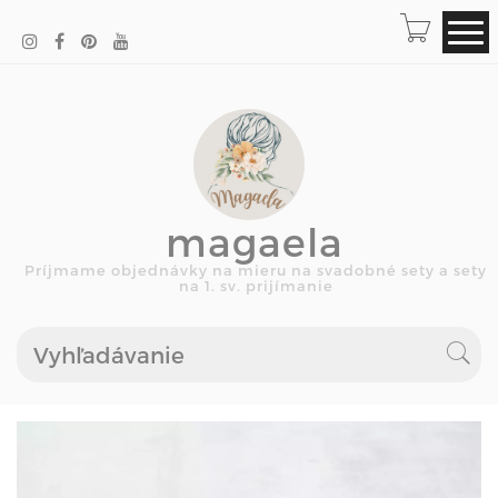
magaela
Príjmame objednávky na mieru na svadobné sety a sety
na 1. sv. prijímanie