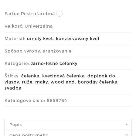
Farba:
Pestrofarebná
Veľkosť: Univerzálna
Materiál:
umelý kvet
,
konzervovaný kvet
Spôsob výroby: aranžovanie
Kategórie:
Jarno-letné čelenky
Štítky:
čelenka
,
kvetinová čelenka
,
doplnok do
vlasov
,
ruže
,
maky
,
woodland
,
borodáv čelenka
,
svadba
Katalógové číslo: 8859764
Popis
Cena poštovného