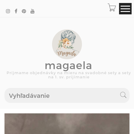
magaela
Príjmame objednávky na mieru na svadobné sety a sety
na 1. sv. prijímanie