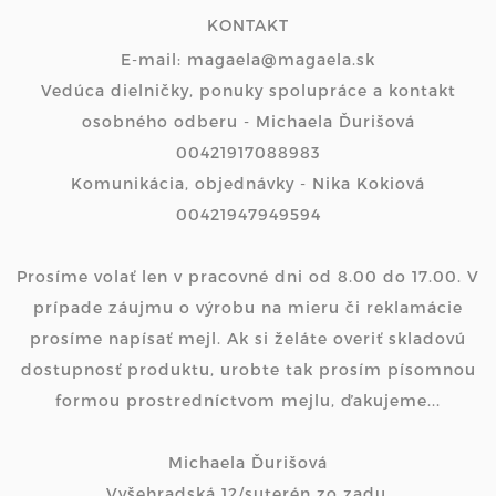
KONTAKT
E-mail: magaela@magaela.sk
Vedúca dielničky, ponuky spolupráce a kontakt
osobného odberu - Michaela Ďurišová
00421917088983
Komunikácia, objednávky - Nika Kokiová
00421947949594
Prosíme volať len v pracovné dni od 8.00 do 17.00. V
prípade záujmu o výrobu na mieru či reklamácie
prosíme napísať mejl. Ak si želáte overiť skladovú
dostupnosť produktu, urobte tak prosím písomnou
formou prostredníctvom mejlu, ďakujeme...
Michaela Ďurišová
Vyšehradská 12/suterén zo zadu,