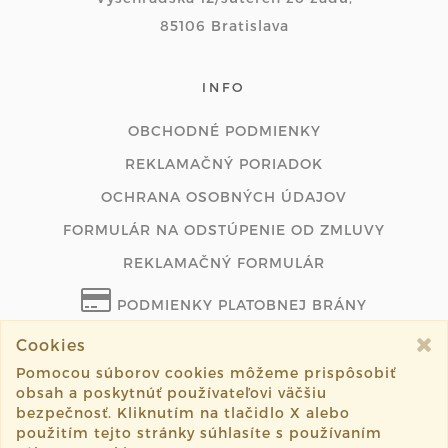
85106 Bratislava
INFO
OBCHODNÉ PODMIENKY
REKLAMAČNÝ PORIADOK
OCHRANA OSOBNÝCH ÚDAJOV
FORMULÁR NA ODSTÚPENIE OD ZMLUVY
REKLAMAČNÝ FORMULÁR
PODMIENKY PLATOBNEJ BRÁNY
Cookies
ODSTÚPIŤ OD ZMLUVY ONLINE
Pomocou súborov cookies môžeme prispôsobiť
obsah a poskytnúť používateľovi väčšiu
bezpečnosť. Kliknutím na tlačidlo X alebo
použitím tejto stránky súhlasíte s používaním
©2026 magaela.sk všetky práva vyhradené.