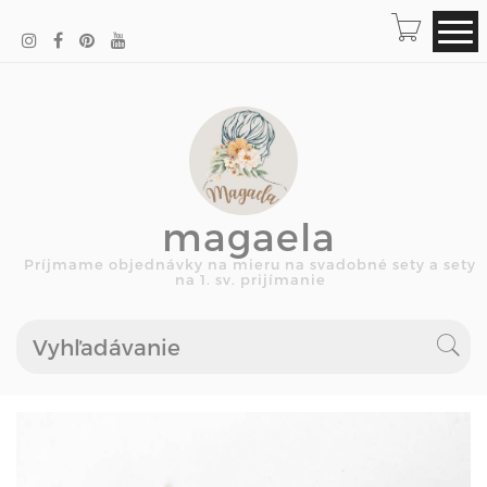
magaela
Príjmame objednávky na mieru na svadobné sety a sety
na 1. sv. prijímanie