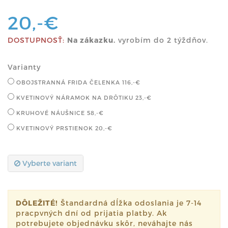
20,-€
DOSTUPNOSŤ:
Na zákazku.
vyrobím do 2 týždňov.
Varianty
OBOJSTRANNÁ FRIDA ČELENKA
116,-€
KVETINOVÝ NÁRAMOK NA DRÔTIKU
23,-€
KRUHOVÉ NÁUŠNICE
58,-€
KVETINOVÝ PRSTIENOK
20,-€
Vyberte variant
DÔLEŽITÉ!
Štandardná dĺžka odoslania je 7-14
pracpvných dní od prijatia platby. Ak
potrebujete objednávku skôr, neváhajte nás