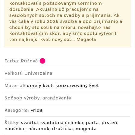
kontaktovať s požadovaným termínom
doručenia. Aktuálne už pracujeme na
svadobných setoch na svadby a prijímania. Ak
vás čaká v roku 2026 svadba alebo prijímanie a
chceli by ste setík na mieru, neváhajte nás
kontaktovať čím skôr, aby sme spolu vytvorili
ten najkrajší kvetinový set... Magaela
Farba:
Ružová
Veľkosť: Univerzálna
Materiál:
umelý kvet
,
konzervovaný kvet
Spôsob výroby: aranžovanie
Kategórie:
Frida
Štítky:
svadba
,
svadobná čelenka
,
parta
,
prsteň
,
náušnice
,
náramok
,
družička
,
magenta