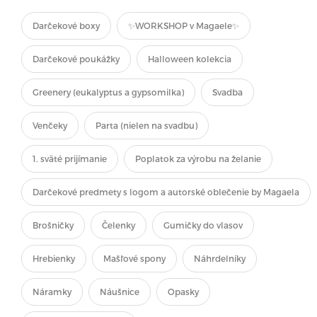
Darčekové boxy
✨WORKSHOP v Magaele✨
Darčekové poukážky
Halloween kolekcia
Greenery (eukalyptus a gypsomilka)
Svadba
Venčeky
Parta (nielen na svadbu)
1. sväté prijímanie
Poplatok za výrobu na želanie
Darčekové predmety s logom a autorské oblečenie by Magaela
Brošničky
Čelenky
Gumičky do vlasov
Hrebienky
Mašľové spony
Náhrdelníky
Náramky
Náušnice
Opasky