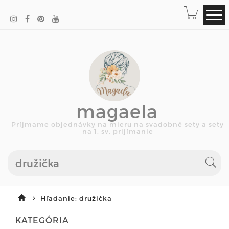
magaela
Príjmame objednávky na mieru na svadobné sety a sety
na 1. sv. prijímanie
Hľadanie: družička
KATEGÓRIA