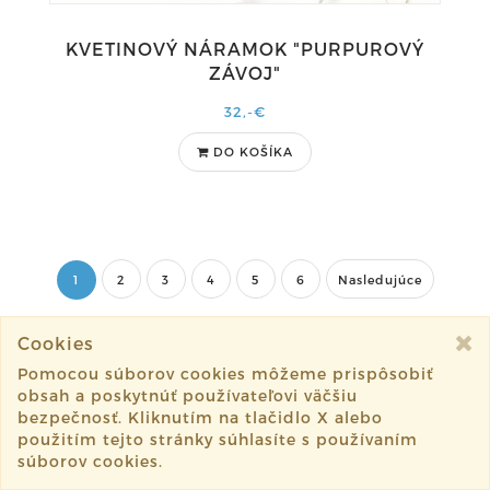
KVETINOVÝ NÁRAMOK "PURPUROVÝ
ZÁVOJ"
32,-€
DO KOŠÍKA
1
2
3
4
5
6
Nasledujúce
Cookies
Pomocou súborov cookies môžeme prispôsobiť
obsah a poskytnúť používateľovi väčšiu
bezpečnosť. Kliknutím na tlačidlo X alebo
použitím tejto stránky súhlasíte s používaním
súborov cookies.
KONTAKT