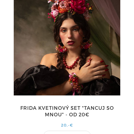
FRIDA KVETINOVÝ SET "TANCUJ SO
MNOU" - OD 20€
20,-€