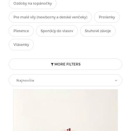
Ozdoby na topánočky
Pre malé víly (newborny a detské venčeky)
Prstienky
Pletence
Spon(k)y do vlasov
Stuhové závoje
Vlásenky
MORE FILTERS
Najnovšie