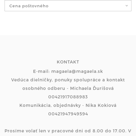
Cena poštovného
KONTAKT
E-mail: magaela@magaela.sk
Vedúca dielničky, ponuky spolupráce a kontakt
osobného odberu - Michaela Ďurišová
00421917088983
Komunikácia, objednávky - Nika Kokiová
00421947949594
Prosíme volať len v pracovné dni od 8.00 do 17.00. V