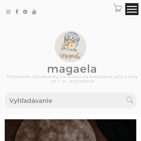
magaela
Príjmame objednávky na mieru na svadobné sety a sety
na 1. sv. prijímanie