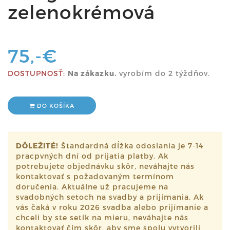
zelenokrémová
75,-€
DOSTUPNOSŤ:
Na zákazku.
vyrobím do 2 týždňov.
DO KOŠÍKA
DÔLEŽITÉ!
Štandardná dĺžka odoslania je 7-14
pracpvných dní od prijatia platby. Ak
potrebujete objednávku skôr, neváhajte nás
kontaktovať s požadovaným termínom
doručenia. Aktuálne už pracujeme na
svadobných setoch na svadby a prijímania. Ak
vás čaká v roku 2026 svadba alebo prijímanie a
chceli by ste setík na mieru, neváhajte nás
kontaktovať čím skôr, aby sme spolu vytvorili