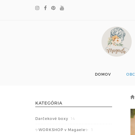
DOMOV
OB
KATEGÓRIA
Darčekové boxy
14
✨WORKSHOP v Magaele✨
1