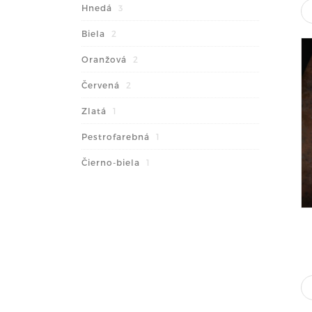
Hnedá
3
Biela
2
Oranžová
2
Červená
2
Zlatá
1
Pestrofarebná
1
Čierno-biela
1