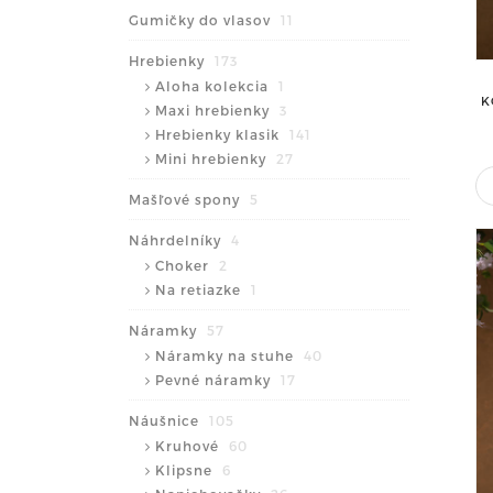
Gumičky do vlasov
11
Hrebienky
173
Aloha kolekcia
1
K
Maxi hrebienky
3
Hrebienky klasik
141
Mini hrebienky
27
Mašľové spony
5
Náhrdelníky
4
Choker
2
Na retiazke
1
Náramky
57
Náramky na stuhe
40
Pevné náramky
17
Náušnice
105
Kruhové
60
Klipsne
6