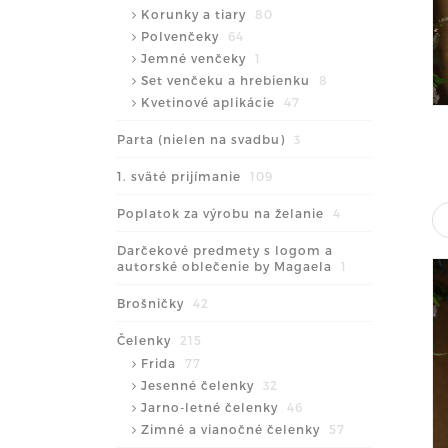
Korunky a tiary
80
Polvenčeky
64
Jemné venčeky
1
Set venčeku a hrebienku
8
Kvetinové aplikácie
47
Parta (nielen na svadbu)
3
1. sväté prijímanie
109
Poplatok za výrobu na želanie
4
Darčekové predmety s logom a
autorské oblečenie by Magaela
1
Brošničky
42
Čelenky
215
Frida
77
Jesenné čelenky
32
Jarno-letné čelenky
46
Zimné a vianočné čelenky
57