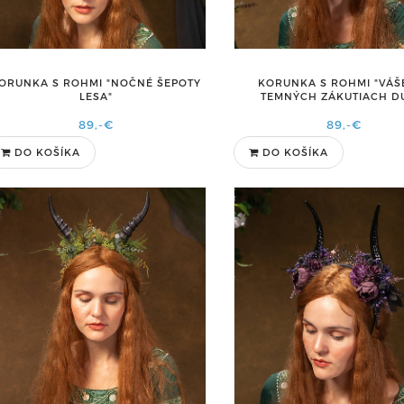
ORUNKA S ROHMI "NOČNÉ ŠEPOTY
KORUNKA S ROHMI "VÁŠ
LESA"
TEMNÝCH ZÁKUTIACH D
89,-€
89,-€
DO KOŠÍKA
DO KOŠÍKA