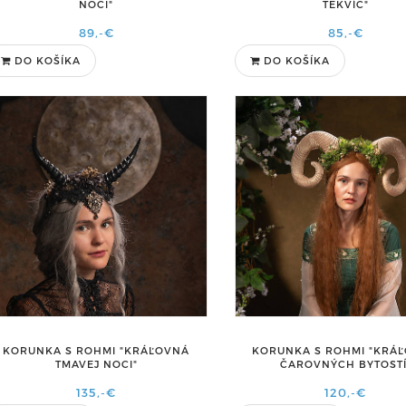
NOCI"
TEKVÍC"
89,-€
85,-€
DO KOŠÍKA
DO KOŠÍKA
KORUNKA S ROHMI "KRÁĽOVNÁ
KORUNKA S ROHMI "KRÁ
TMAVEJ NOCI"
ČAROVNÝCH BYTOSTÍ
135,-€
120,-€