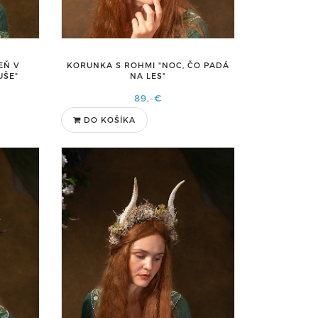
EŇ V
KORUNKA S ROHMI "NOC, ČO PADÁ
UŠE"
NA LES"
89,-€
DO KOŠÍKA