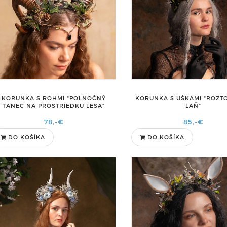
KORUNKA S ROHMI "POLNOČNÝ
KORUNKA S UŠKAMI "ROZT
TANEC NA PROSTRIEDKU LESA"
LAŇ"
78,-€
85,-€
DO KOŠÍKA
DO KOŠÍKA