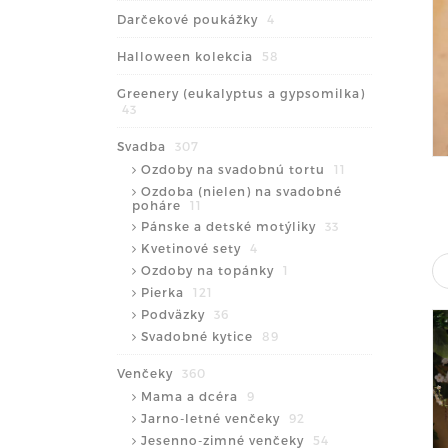
Darčekové poukážky
4
Halloween kolekcia
58
Greenery (eukalyptus a gypsomilka)
43
Svadba
307
Ozdoby na svadobnú tortu
11
Ozdoba (nielen) na svadobné
poháre
11
Pánske a detské motýliky
33
Kvetinové sety
4
Ozdoby na topánky
1
Pierka
121
Podväzky
36
Svadobné kytice
89
Venčeky
360
Mama a dcéra
9
Jarno-letné venčeky
92
Jesenno-zimné venčeky
54