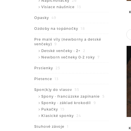
Napichovačky
26
Visiace náušnice
13
Opasky
49
Ozdoby na topánočky
18
Pre malé víly (newborny a detské
venčeky)
9
Detské venčeky - 2+
2
Newborn večneky 0-2 roky
7
Prstienky
25
Pletence
13
Spon(k)y do vlasov
55
Spony - francúzske zapínanie
5
Sponky - základ krokodíl
9
Pukačky
15
Klasické sponky
24
Stuhové závoje
1
K