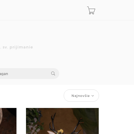
 sv. prijímanie
Najnovšie