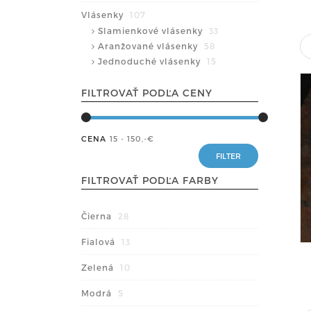
Vlásenky
107
Slamienkové vlásenky
33
Aranžované vlásenky
58
Jednoduché vlásenky
15
FILTROVAŤ PODĽA CENY
CENA
15 - 150
,-€
FILTROVAŤ PODĽA FARBY
Čierna
28
Fialová
13
Zelená
10
Modrá
5