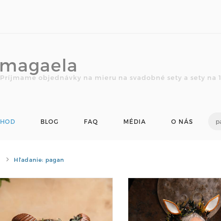
magaela
Príjmame objednávky na mieru na svadobné sety a sety na 1.
CHOD
BLOG
FAQ
MÉDIA
O NÁS
Hľadanie: pagan