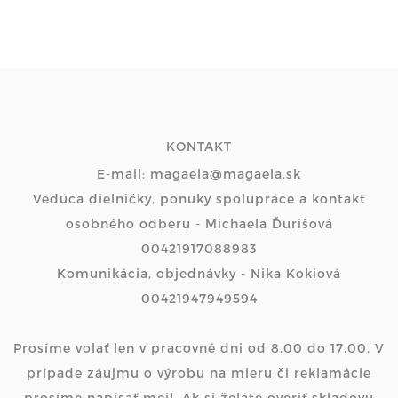
KONTAKT
E-mail: magaela@magaela.sk
Vedúca dielničky, ponuky spolupráce a kontakt
osobného odberu - Michaela Ďurišová
00421917088983
Komunikácia, objednávky - Nika Kokiová
00421947949594
Prosíme volať len v pracovné dni od 8.00 do 17.00. V
prípade záujmu o výrobu na mieru či reklamácie
prosíme napísať mejl. Ak si želáte overiť skladovú