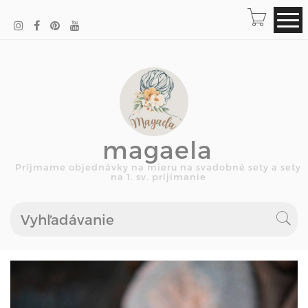
magaela
Príjmame objednávky na mieru na svadobné sety a sety
na 1. sv. prijímanie