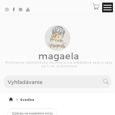
magaela
Príjmame objednávky na mieru na svadobné sety a sety
na 1. sv. prijímanie
Svadba
Ozdoby na svadobnú tortu