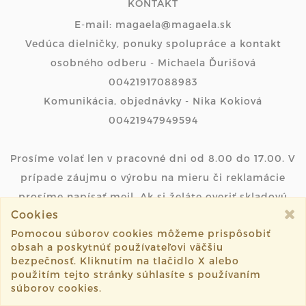
KONTAKT
E-mail: magaela@magaela.sk
Vedúca dielničky, ponuky spolupráce a kontakt
osobného odberu - Michaela Ďurišová
00421917088983
Komunikácia, objednávky - Nika Kokiová
00421947949594
Prosíme volať len v pracovné dni od 8.00 do 17.00. V
prípade záujmu o výrobu na mieru či reklamácie
prosíme napísať mejl. Ak si želáte overiť skladovú
Cookies
dostupnosť produktu, urobte tak prosím písomnou
Pomocou súborov cookies môžeme prispôsobiť
formou prostredníctvom mejlu, ďakujeme...
obsah a poskytnúť používateľovi väčšiu
bezpečnosť. Kliknutím na tlačidlo X alebo
Michaela Ďurišová
použitím tejto stránky súhlasíte s používaním
súborov cookies.
Vyšehradská 12/suterén zo zadu,