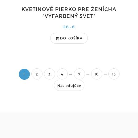
KVETINOVÉ PIERKO PRE ŽENÍCHA
"VYFARBENÝ SVET"
28,-€
DO KOŠÍKA
1
2
3
4
7
10
13
Nasledujúce