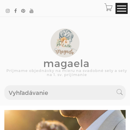
magaela
Príjmame objednávky na mieru na svadobné sety a sety
na 1. sv. prijímanie