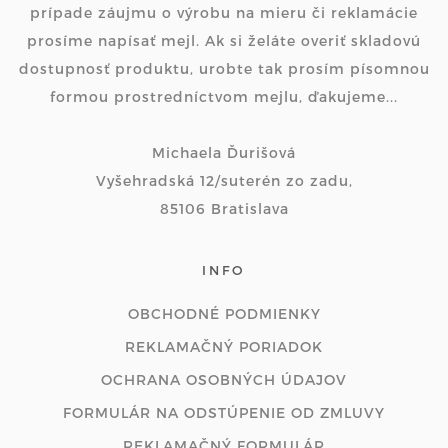
prípade záujmu o výrobu na mieru či reklamácie
prosíme napísať mejl. Ak si želáte overiť skladovú
dostupnosť produktu, urobte tak prosím písomnou
formou prostredníctvom mejlu, ďakujeme...
Michaela Ďurišová
Vyšehradská 12/suterén zo zadu,
85106 Bratislava
INFO
OBCHODNÉ PODMIENKY
REKLAMAČNÝ PORIADOK
OCHRANA OSOBNÝCH ÚDAJOV
FORMULÁR NA ODSTÚPENIE OD ZMLUVY
REKLAMAČNÝ FORMULÁR