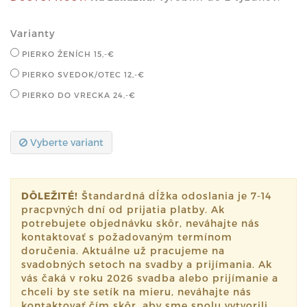
Varianty
PIERKO ŽENÍCH
15,-€
PIERKO SVEDOK/OTEC
12,-€
PIERKO DO VRECKA
24,-€
Vyberte variant
DÔLEŽITÉ!
Štandardná dĺžka odoslania je 7-14
pracpvných dní od prijatia platby. Ak
potrebujete objednávku skôr, neváhajte nás
kontaktovať s požadovaným termínom
doručenia. Aktuálne už pracujeme na
svadobných setoch na svadby a prijímania. Ak
vás čaká v roku 2026 svadba alebo prijímanie a
chceli by ste setík na mieru, neváhajte nás
kontaktovať čím skôr, aby sme spolu vytvorili