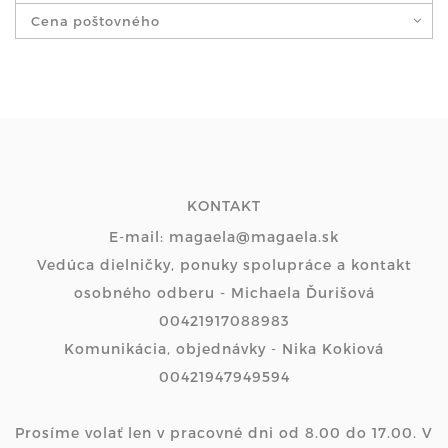
Cena poštovného
KONTAKT
E-mail: magaela@magaela.sk
Vedúca dielničky, ponuky spolupráce a kontakt
osobného odberu - Michaela Ďurišová
00421917088983
Komunikácia, objednávky - Nika Kokiová
00421947949594
Prosíme volať len v pracovné dni od 8.00 do 17.00. V