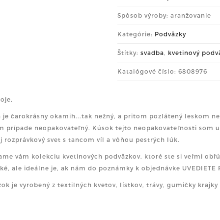
Spôsob výroby: aranžovanie
Kategórie:
Podväzky
Štítky:
svadba
,
kvetinový podv
Katalógové číslo: 6808976
oje,
 je čarokrásny okamih...tak nežný, a pritom pozlátený leskom n
 prípade neopakovateľný. Kúsok tejto neopakovateľnosti som ukr
ej rozprávkový svet s tancom víl a vôňou pestrých lúk.
ame vám kolekciu kvetinových podväzkov, ktoré ste si veľmi obľúb
cké, ale ideálne je, ak nám do poznámky k objednávke UVEDI
ok je vyrobený z textilných kvetov, lístkov, trávy, gumičky krajk