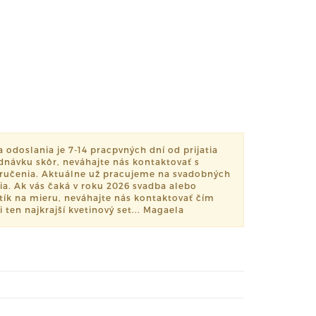
odoslania je 7-14 pracpvných dní od prijatia
dnávku skôr, neváhajte nás kontaktovať s
učenia. Aktuálne už pracujeme na svadobných
ia. Ak vás čaká v roku 2026 svadba alebo
setík na mieru, neváhajte nás kontaktovať čím
i ten najkrajší kvetinový set... Magaela