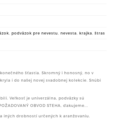
äzok
,
podväzok pre nevestu
,
nevesta
,
krajka
,
štras
ekonečného šťastia. Skromný i honosný, no v
yla i do našej novej svadobnej kolekcie. Snúbi
ili. Veľkosť je univerzálna, podväzky sú
ETE POŽADOVANÝ OBVOD STEHA, ďakujeme...
y a iných drobností určených k aranžovaniu.