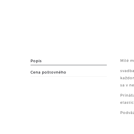
Milé m
Popis
svadba
Cena poštovného
každom
sa v n
Prináš
elasti
Podväz