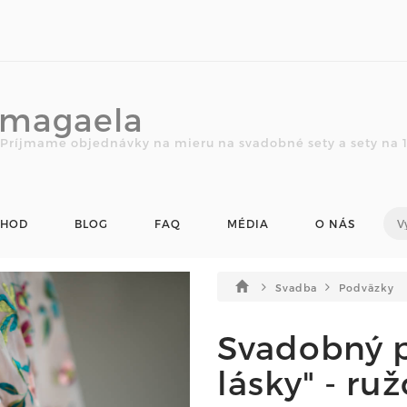
magaela
Príjmame objednávky na mieru na svadobné sety a sety na 1.
CHOD
BLOG
FAQ
MÉDIA
O NÁS
Svadba
Podväzky
Svadobný p
lásky" - ru