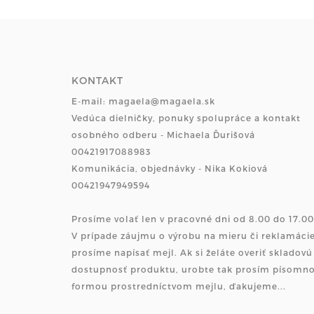
KONTAKT
E-mail: magaela@magaela.sk
Vedúca dielničky, ponuky spolupráce a kontakt
osobného odberu - Michaela Ďurišová
00421917088983
Komunikácia, objednávky - Nika Kokiová
00421947949594
Prosíme volať len v pracovné dni od 8.00 do 17.00
V prípade záujmu o výrobu na mieru či reklamáci
prosíme napísať mejl. Ak si želáte overiť skladovú
dostupnosť produktu, urobte tak prosím písomn
formou prostredníctvom mejlu, ďakujeme...