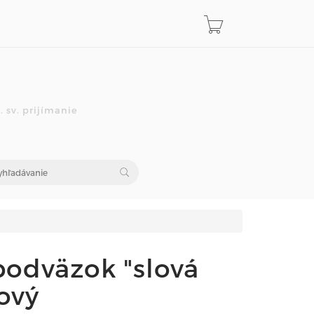
 sv. prijímanie
odväzok "slová
žový