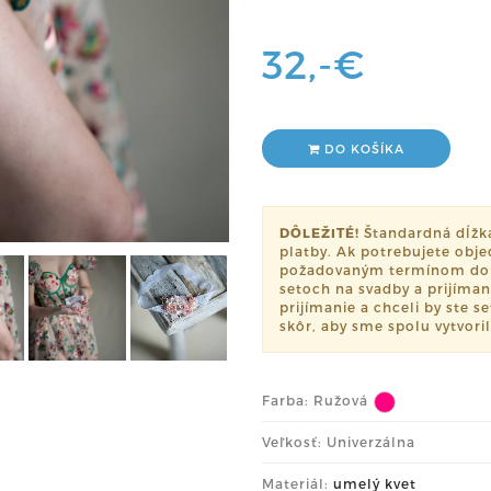
32,-€
DO KOŠÍKA
DÔLEŽITÉ!
Štandardná dĺžka 
platby. Ak potrebujete obje
požadovaným termínom dor
setoch na svadby a prijíman
prijímanie a chceli by ste 
skôr, aby sme spolu vytvoril
Farba:
Ružová
Veľkosť: Univerzálna
Materiál:
umelý kvet