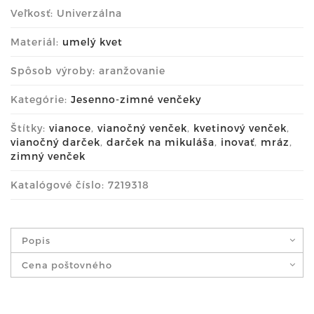
Veľkosť: Univerzálna
Materiál:
umelý kvet
Spôsob výroby: aranžovanie
Kategórie:
Jesenno-zimné venčeky
Štítky:
vianoce
,
vianočný venček
,
kvetinový venček
,
vianočný darček
,
darček na mikuláša
,
inovať
,
mráz
,
zimný venček
Katalógové číslo: 7219318
Popis
Cena poštovného