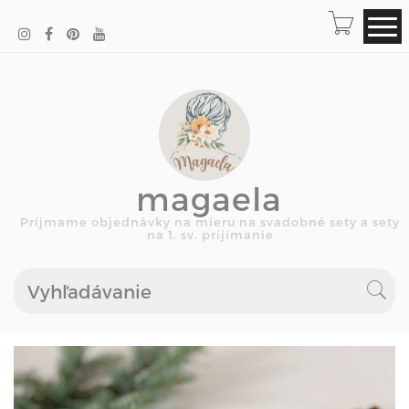
magaela
Príjmame objednávky na mieru na svadobné sety a sety
na 1. sv. prijímanie