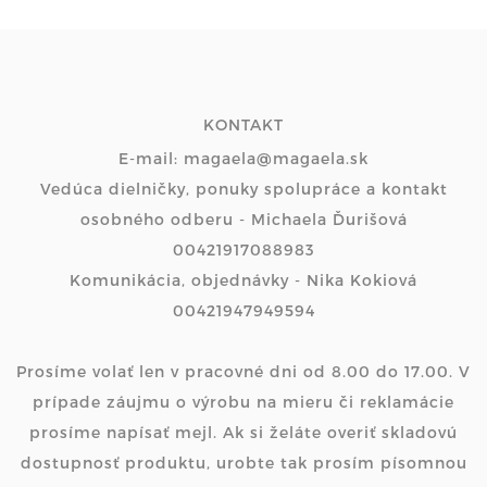
KONTAKT
E-mail: magaela@magaela.sk
Vedúca dielničky, ponuky spolupráce a kontakt
osobného odberu - Michaela Ďurišová
00421917088983
Komunikácia, objednávky - Nika Kokiová
00421947949594
Prosíme volať len v pracovné dni od 8.00 do 17.00. V
prípade záujmu o výrobu na mieru či reklamácie
prosíme napísať mejl. Ak si želáte overiť skladovú
dostupnosť produktu, urobte tak prosím písomnou