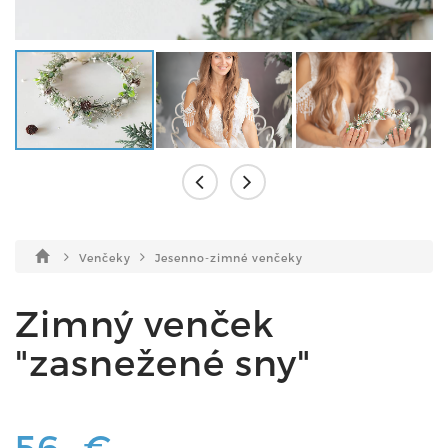
Venčeky
Jesenno-zimné venčeky
Zimný venček
"zasnežené sny"
56,-€