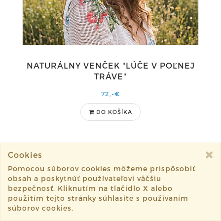
NATURÁLNY VENČEK "LÚČE V POĽNEJ
TRÁVE"
72,-€
DO KOŠÍKA
Cookies
Pomocou súborov cookies môžeme prispôsobiť
1
2
3
4
6
11
15
20
obsah a poskytnúť používateľovi väčšiu
bezpečnosť. Kliknutím na tlačidlo X alebo
Nasledujúce
použitím tejto stránky súhlasíte s používaním
súborov cookies.