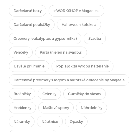
Darčekové boxy
✨WORKSHOP v Magaele✨
Darčekové poukážky
Halloween kolekcia
Greenery (eukalyptus a gypsomilka)
Svadba
Venčeky
Parta (nielen na svadbu)
1. sväté prijímanie
Poplatok za výrobu na želanie
Darčekové predmety s logom a autorské oblečenie by Magaela
Brošničky
Čelenky
Gumičky do vlasov
Hrebienky
Mašľové spony
Náhrdelníky
Náramky
Náušnice
Opasky