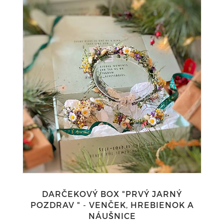
DARČEKOVÝ BOX "PRVÝ JARNÝ
POZDRAV " - VENČEK, HREBIENOK A
NÁUŠNICE