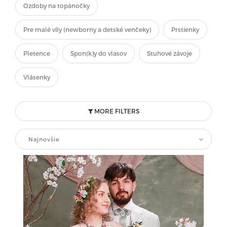
Ozdoby na topánočky
Pre malé víly (newborny a detské venčeky)
Prstienky
Pletence
Spon(k)y do vlasov
Stuhové závoje
Vlásenky
MORE FILTERS
Najnovšie