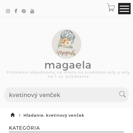
magaela
Príjmame objednávky na mieru na svadobné sety a sety
na 1. sv. prijímanie
Hľadanie: kvetinový venček
KATEGÓRIA