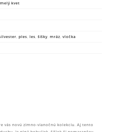
melý kvet
silvester
,
ples
,
les
,
šišky
,
mráz
,
vločka
 pre vás novú zimno-vianočnú kolekciu. Aj tento
 duchu, je plná bobuliek, šišiek či pomarančov,