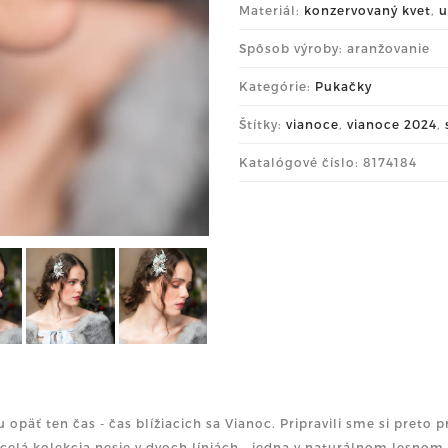
Materiál:
konzervovaný kvet
,
u
Spôsob výroby: aranžovanie
Kategórie:
Pukačky
Štítky:
vianoce
,
vianoce 2024
,
Katalógové číslo: 8174184
tu opäť ten čas - čas blížiacich sa Vianoc. Pripravili sme si preto
 celá kolekcia nesie v dvoch líniách - jedna v naturálnom lesnom