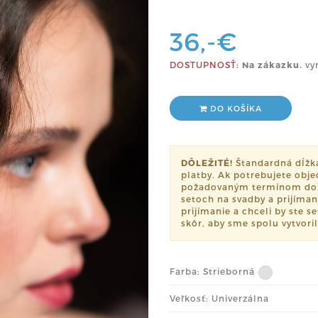
36,-€
DOSTUPNOSŤ:
Na zákazku.
vy
DO KOŠÍKA
DÔLEŽITÉ!
Štandardná dĺžka 
platby. Ak potrebujete obje
požadovaným termínom dor
setoch na svadby a prijíman
prijímanie a chceli by ste 
skôr, aby sme spolu vytvoril
Farba:
Strieborná
Veľkosť: Univerzálna