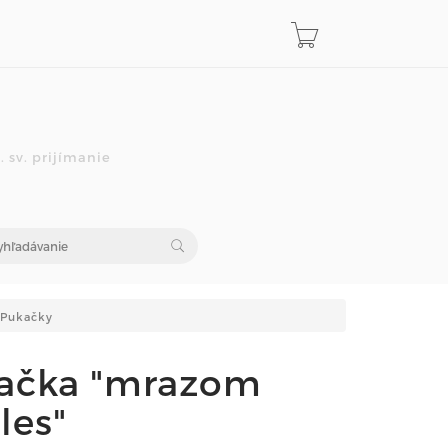
 sv. prijímanie
Pukačky
ačka "mrazom
les"