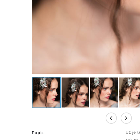
Už je 
Popis
rok sa