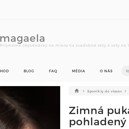
magaela
Príjmame objednávky na mieru na svadobné sety a sety na 1.
CHOD
BLOG
FAQ
MÉDIA
O NÁS
Spon(k)y do vlasov
Zimná puk
pohladený 