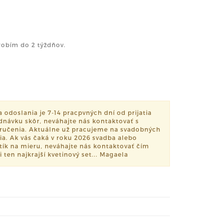
robím do 2 týždňov.
odoslania je 7-14 pracpvných dní od prijatia
dnávku skôr, neváhajte nás kontaktovať s
učenia. Aktuálne už pracujeme na svadobných
ia. Ak vás čaká v roku 2026 svadba alebo
setík na mieru, neváhajte nás kontaktovať čím
i ten najkrajší kvetinový set... Magaela