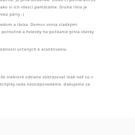
ko si ich všetci pamätáme. Druhá línia je
skú párty :)
 medom a láska. Domov vonia sladkými
 polnočné a hviezdy na počkanie plnia všetky
obností určených k aranžovaniu.
že niektoré odtiene zobrazovať inak než sú v
é odchýlky teda nezodpovedáme, ďakujeme za