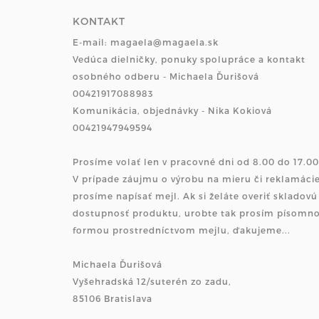
KONTAKT
E-mail: magaela@magaela.sk
Vedúca dielničky, ponuky spolupráce a kontakt
osobného odberu - Michaela Ďurišová
00421917088983
Komunikácia, objednávky - Nika Kokiová
00421947949594
Prosíme volať len v pracovné dni od 8.00 do 17.00
V prípade záujmu o výrobu na mieru či reklamáci
prosíme napísať mejl. Ak si želáte overiť skladovú
dostupnosť produktu, urobte tak prosím písomn
formou prostredníctvom mejlu, ďakujeme...
Michaela Ďurišová
Vyšehradská 12/suterén zo zadu,
85106 Bratislava