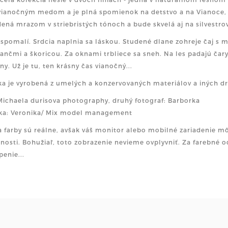
vianočným medom a je plná spomienok na detstvo a na Vianoce, a
ená mrazom v striebristých tónoch a bude skvelá aj na silvestrov
 spomalí. Srdcia naplnia sa láskou. Studené dlane zohreje čaj s
nčmi a škoricou. Za oknami trbliece sa sneh. Na les padajú čary
sny. Už je tu, ten krásny čas vianočný...
a je vyrobená z umelých a konzervovaných materiálov a iných dr
Michaela durisova photography, druhý fotograf: Barborka
ka: Veronika/ Mix model management
a farby sú reálne, avšak váš monitor alebo mobilné zariadenie mô
nosti. Bohužiaľ, toto zobrazenie nevieme ovplyvniť. Za farebn
enie...