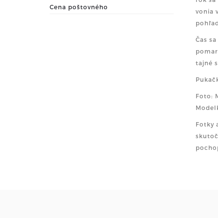
Cena poštovného
vonia 
pohľad
Čas sa
pomara
tajné 
Pukačk
Foto: 
Model
Fotky 
skutoč
pochop