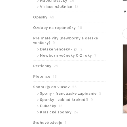
Napichovačky
26
Visiace náušnice
13
V
Opasky
49
Ozdoby na topánočky
18
Pre malé víly (newborny a detské
venčeky)
9
Detské venčeky - 2+
2
Newborn večneky 0-2 roky
7
Prstienky
25
Pletence
13
Spon(k)y do vlasov
55
Spony - francúzske zapínanie
5
Sponky - základ krokodíl
9
Pukačky
15
Klasické sponky
24
Stuhové závoje
1