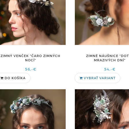
ZIMNÝ VENČEK "ČARO ZIMNÝCH
ZIMNÉ NÁUŠNICE "DO
NOCÍ"
MRAZIVÝCH DNÍ"
56,-€
54,-€
DO KOŠÍKA
VYBRAŤ VARIANT