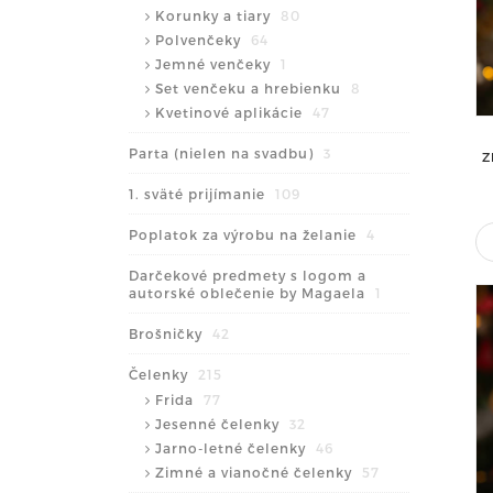
Korunky a tiary
80
Polvenčeky
64
Jemné venčeky
1
Set venčeku a hrebienku
8
Kvetinové aplikácie
47
Parta (nielen na svadbu)
3
Z
1. sväté prijímanie
109
Poplatok za výrobu na želanie
4
Darčekové predmety s logom a
autorské oblečenie by Magaela
1
Brošničky
42
Čelenky
215
Frida
77
Jesenné čelenky
32
Jarno-letné čelenky
46
Zimné a vianočné čelenky
57