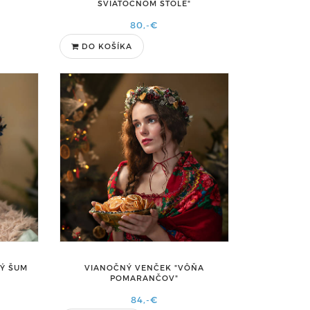
SVIATOČNOM STOLE"
80,-€
DO KOŠÍKA
Ý ŠUM
VIANOČNÝ VENČEK "VÔŇA
POMARANČOV"
84,-€