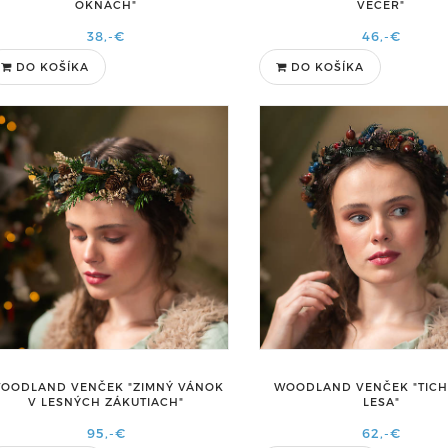
OKNÁCH"
VEČER"
38,-€
46,-€
DO KOŠÍKA
DO KOŠÍKA
OODLAND VENČEK "ZIMNÝ VÁNOK
WOODLAND VENČEK "TICH
V LESNÝCH ZÁKUTIACH"
LESA"
95,-€
62,-€