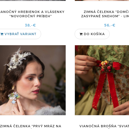
IANOČNÝ HREBIENOK A VLÁSENKY
ZIMNÁ ČELENKA "DOMČ
"NOVOROČNÝ PRÍBEH"
ZASYPANÉ SNEHOM" - LI
38,-€
56,-€
VYBRAŤ VARIANT
DO KOŠÍKA
ZIMNÁ ČELENKA "PRVÝ MRÁZ NA
VIANOČNÁ BROŠŇA "SVIA