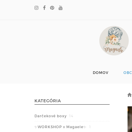
DOMOV
OB
KATEGÓRIA
Darčekové boxy
14
✨WORKSHOP v Magaele✨
1