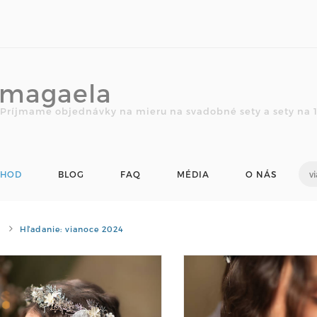
magaela
Príjmame objednávky na mieru na svadobné sety a sety na 1.
CHOD
BLOG
FAQ
MÉDIA
O NÁS
Hľadanie: vianoce 2024