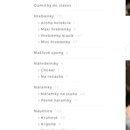
Gumičky do vlasov
11
Hrebienky
173
Aloha kolekcia
1
Maxi hrebienky
3
Hrebienky klasik
141
Mini hrebienky
27
Mašľové spony
5
Náhrdelníky
4
Choker
2
Na retiazke
1
Náramky
57
Náramky na stuhe
40
Pevné náramky
17
Náušnice
105
Kruhové
60
Klipsne
6