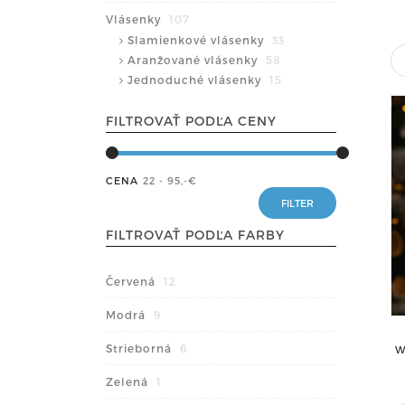
Vlásenky
107
Slamienkové vlásenky
33
Aranžované vlásenky
58
Jednoduché vlásenky
15
FILTROVAŤ PODĽA CENY
CENA
22 - 95
,-€
FILTROVAŤ PODĽA FARBY
Červená
12
Modrá
9
Strieborná
6
W
Zelená
1