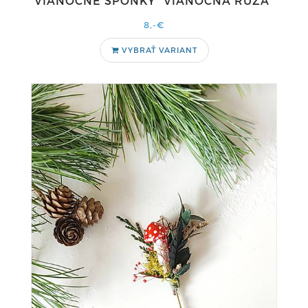
VIANOČNÉ SPONKY "VIANOČNÁ RUŽA"
8,-€
VYBRAŤ VARIANT