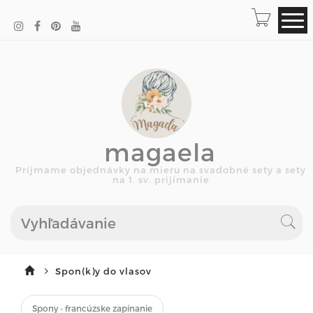
magaela
Príjmame objednávky na mieru na svadobné sety a sety
na 1. sv. prijímanie
Spon(k)y do vlasov
Spony - francúzske zapínanie