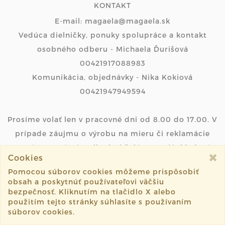
KONTAKT
E-mail: magaela@magaela.sk
Vedúca dielničky, ponuky spolupráce a kontakt
osobného odberu - Michaela Ďurišová
00421917088983
Komunikácia, objednávky - Nika Kokiová
00421947949594
Prosíme volať len v pracovné dni od 8.00 do 17.00. V
prípade záujmu o výrobu na mieru či reklamácie
prosíme napísať mejl. Ak si želáte overiť skladovú
Cookies
dostupnosť produktu, urobte tak prosím písomnou
Pomocou súborov cookies môžeme prispôsobiť
formou prostredníctvom mejlu, ďakujeme...
obsah a poskytnúť používateľovi väčšiu
bezpečnosť. Kliknutím na tlačidlo X alebo
použitím tejto stránky súhlasíte s používaním
Michaela Ďurišová
súborov cookies.
Vyšehradská 12/suterén zo zadu,