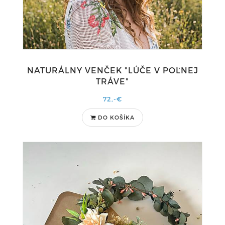
NATURÁLNY VENČEK "LÚČE V POĽNEJ
TRÁVE"
72,-€
DO KOŠÍKA