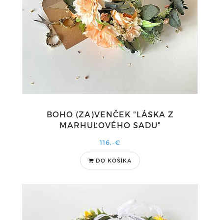
BOHO (ZA)VENČEK "LÁSKA Z
MARHUĽOVÉHO SADU"
116,-€
DO KOŠÍKA