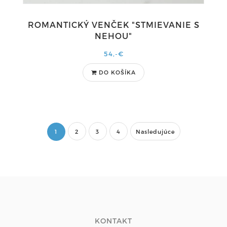
ROMANTICKÝ VENČEK "STMIEVANIE S
NEHOU"
54,-€
DO KOŠÍKA
1
2
3
4
Nasledujúce
KONTAKT