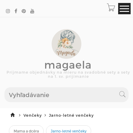
magaela
Príjmame objednávky na mieru na svadobné sety a sety
na 1. sv. prijímanie
Venčeky
Jarno-letné venčeky
Mama a dcéra
Jarno-letné venčeky