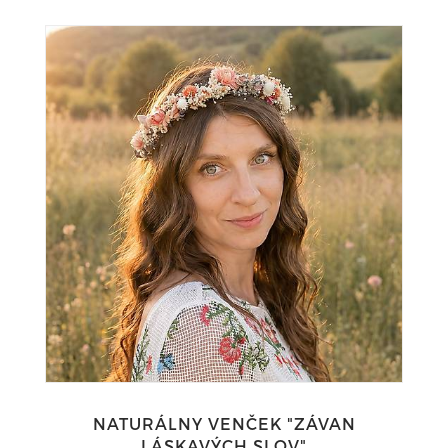
NATURÁLNY VENČEK "ZÁVAN
LÁSKAVÝCH SLOV"