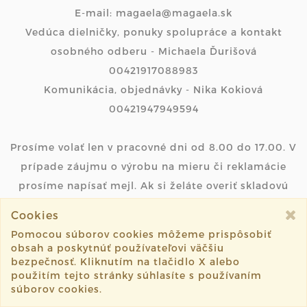
E-mail: magaela@magaela.sk
Vedúca dielničky, ponuky spolupráce a kontakt
osobného odberu - Michaela Ďurišová
00421917088983
Komunikácia, objednávky - Nika Kokiová
00421947949594
Prosíme volať len v pracovné dni od 8.00 do 17.00. V
prípade záujmu o výrobu na mieru či reklamácie
prosíme napísať mejl. Ak si želáte overiť skladovú
dostupnosť produktu, urobte tak prosím písomnou
Cookies
formou prostredníctvom mejlu, ďakujeme...
Pomocou súborov cookies môžeme prispôsobiť
obsah a poskytnúť používateľovi väčšiu
bezpečnosť. Kliknutím na tlačidlo X alebo
Michaela Ďurišová
použitím tejto stránky súhlasíte s používaním
Vyšehradská 12/suterén zo zadu,
súborov cookies.
85106 Bratislava