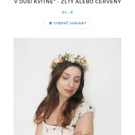
V DUŠI KVITNE" - ŽLTÝ ALEBO ČERVENÝ
84,-€
VYBRAŤ VARIANT