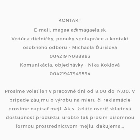
KONTAKT
E-mail: magaela@magaela.sk
Vedúca dielničky, ponuky spolupráce a kontakt
osobného odberu - Michaela Ďurišová
00421917088983
Komunikácia, objednávky - Nika Kokiová
00421947949594
Prosíme volať len v pracovné dni od 8.00 do 17.00. V
prípade záujmu o výrobu na mieru či reklamácie
prosíme napísať mejl. Ak si želáte overiť skladovú
dostupnosť produktu, urobte tak prosím písomnou
formou prostredníctvom mejlu, ďakujeme...