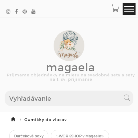
magaela
Príjmame objednávky na mieru na svadobné sety a sety
na 1. sv. prijímanie
Gumičky do vlasov
Darčekové boxy
✨WORKSHOP v Magaele✨