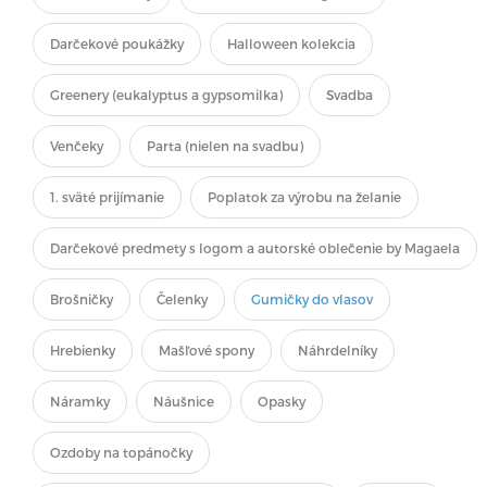
Darčekové poukážky
Halloween kolekcia
Greenery (eukalyptus a gypsomilka)
Svadba
Venčeky
Parta (nielen na svadbu)
1. sväté prijímanie
Poplatok za výrobu na želanie
Darčekové predmety s logom a autorské oblečenie by Magaela
Brošničky
Čelenky
Gumičky do vlasov
Hrebienky
Mašľové spony
Náhrdelníky
Náramky
Náušnice
Opasky
Ozdoby na topánočky