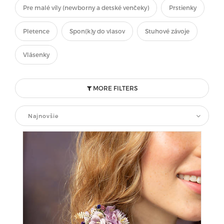
Pre malé víly (newborny a detské venčeky)
Prstienky
Pletence
Spon(k)y do vlasov
Stuhové závoje
Vlásenky
MORE FILTERS
Najnovšie