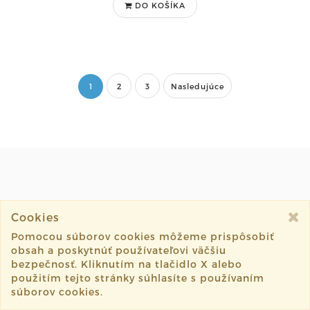
DO KOŠÍKA
1
2
3
Nasledujúce
KONTAKT
Cookies
E-mail: magaela@magaela.sk
Pomocou súborov cookies môžeme prispôsobiť
Vedúca dielničky, ponuky spolupráce a kontakt
obsah a poskytnúť používateľovi väčšiu
bezpečnosť. Kliknutím na tlačidlo X alebo
osobného odberu - Michaela Ďurišová
použitím tejto stránky súhlasíte s používaním
00421917088983
súborov cookies.
Komunikácia, objednávky - Nika Kokiová