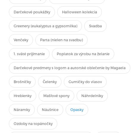
Darčekové poukážky
Halloween kolekcia
Greenery (eukalyptus a gypsomilka)
Svadba
Venčeky
Parta (nielen na svadbu)
1. sväté prijímanie
Poplatok za výrobu na želanie
Darčekové predmety s logom a autorské oblečenie by Magaela
Brošničky
Čelenky
Gumičky do vlasov
Hrebienky
Mašľové spony
Náhrdelníky
Náramky
Náušnice
Opasky
Ozdoby na topánočky