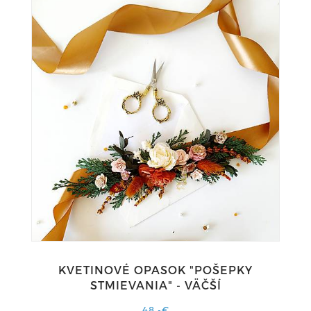
KVETINOVÉ OPASOK "POŠEPKY
STMIEVANIA" - VÄČŠÍ
48,-€