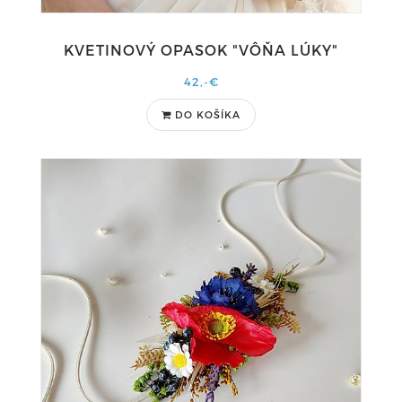
KVETINOVÝ OPASOK "VÔŇA LÚKY"
42,-€
DO KOŠÍKA