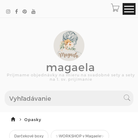
magaela
Príjmame objednávky na mieru na svadobné sety a sety
na 1. sv. prijímanie
Opasky
Darčekové boxy
✨WORKSHOP v Magaele✨