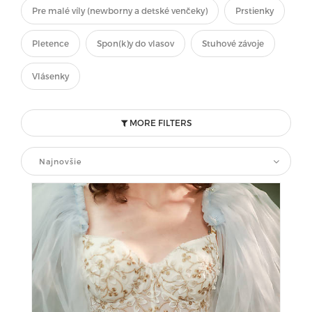
Pre malé víly (newborny a detské venčeky)
Prstienky
Pletence
Spon(k)y do vlasov
Stuhové závoje
Vlásenky
MORE FILTERS
Najnovšie