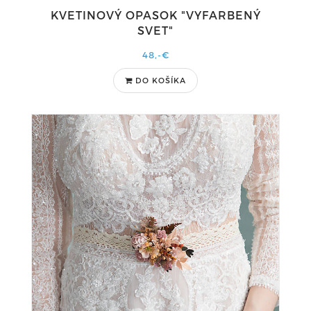
KVETINOVÝ OPASOK "VYFARBENÝ
SVET"
48,-€
DO KOŠÍKA