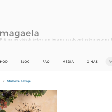
magaela
Príjmame objednávky na mieru na svadobné sety a sety na 1.
CHOD
BLOG
FAQ
MÉDIA
O NÁS
Stuhové závoje