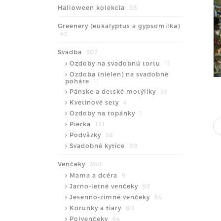
Halloween kolekcia
58
Greenery (eukalyptus a gypsomilka)
43
Svadba
307
Ozdoby na svadobnú tortu
11
Ozdoba (nielen) na svadobné
poháre
11
Pánske a detské motýliky
33
Kvetinové sety
4
Ozdoby na topánky
1
Pierka
121
Podväzky
36
Svadobné kytice
89
Venčeky
360
Mama a dcéra
9
Jarno-letné venčeky
92
Jesenno-zimné venčeky
54
Korunky a tiary
80
Polvenčeky
64