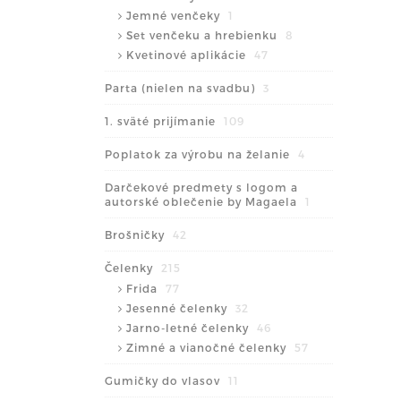
Jemné venčeky
1
Set venčeku a hrebienku
8
Kvetinové aplikácie
47
Parta (nielen na svadbu)
3
1. sväté prijímanie
109
Poplatok za výrobu na želanie
4
Darčekové predmety s logom a
autorské oblečenie by Magaela
1
Brošničky
42
Čelenky
215
Frida
77
Jesenné čelenky
32
Jarno-letné čelenky
46
Zimné a vianočné čelenky
57
Gumičky do vlasov
11