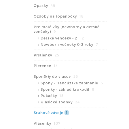
Opasky
49
Ozdoby na topánočky
18
Pre malé víly (newborny a detské
venčeky)
9
Detské venčeky - 2+
2
Newborn večneky 0-2 roky
7
Prstienky
25
Pletence
13
Spon(k)y do vlasov
55
Spony - francúzske zapínanie
5
Sponky - základ krokodíl
9
Pukačky
15
Klasické sponky
24
Stuhové závoje
1
Vlásenky
107