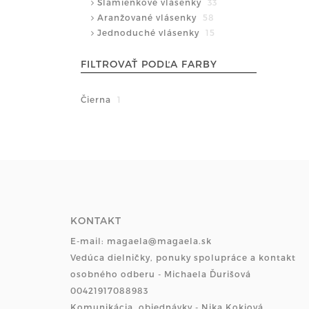
Slamienkové vlásenky
33
Aranžované vlásenky
58
Jednoduché vlásenky
15
FILTROVAŤ PODĽA FARBY
Čierna
1
KONTAKT
E-mail: magaela@magaela.sk
Vedúca dielničky, ponuky spolupráce a kontakt
osobného odberu - Michaela Ďurišová
00421917088983
Komunikácia, objednávky - Nika Kokiová