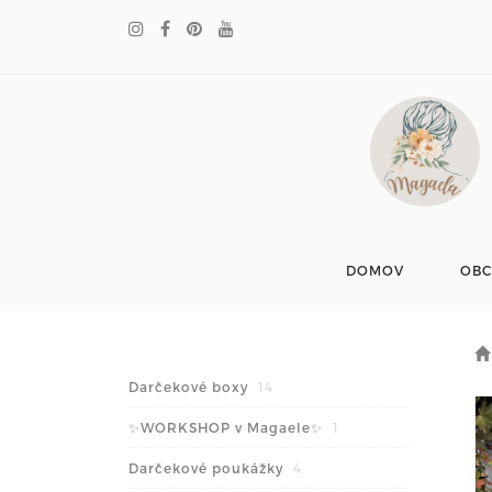
DOMOV
OB
Darčekové boxy
14
✨WORKSHOP v Magaele✨
1
Darčekové poukážky
4