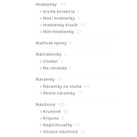
Hrebienky
173
Aloha kolekcia
1
Maxi hrebienky
3
Hrebienky klasik
141
Mini hrebienky
27
Mašľové spony
5
Náhrdelníky
4
Choker
2
Na retiazke
1
Náramky
57
Náramky na stuhe
40
Pevné náramky
17
Náušnice
105
Kruhové
60
Klipsne
6
Napichovačky
26
Visiace náušnice
13