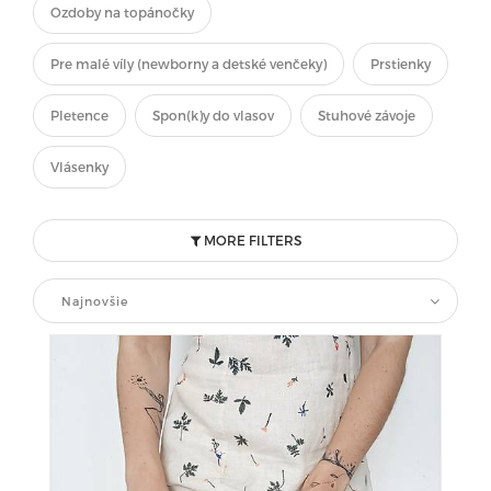
Ozdoby na topánočky
Pre malé víly (newborny a detské venčeky)
Prstienky
Pletence
Spon(k)y do vlasov
Stuhové závoje
Vlásenky
MORE FILTERS
Najnovšie