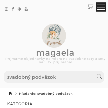
magaela
Príjmame objednávky na mieru na svadobné sety a sety
na 1. sv. prijímanie
Hľadanie: svadobný podväzok
KATEGÓRIA