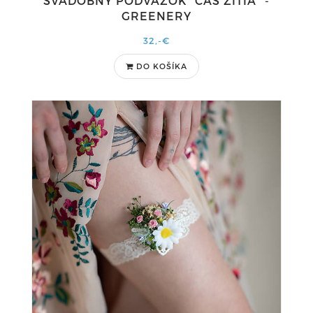
SVADOBNÝ PODVÄZOK "ČAS ŽITIA" -
GREENERY
32,-€
DO KOŠÍKA