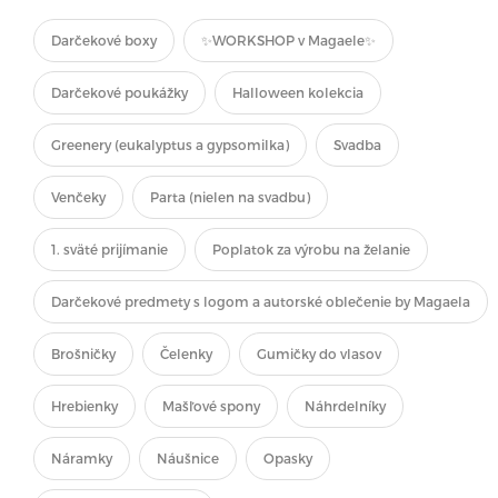
Darčekové boxy
✨WORKSHOP v Magaele✨
Darčekové poukážky
Halloween kolekcia
Greenery (eukalyptus a gypsomilka)
Svadba
Venčeky
Parta (nielen na svadbu)
1. sväté prijímanie
Poplatok za výrobu na želanie
Darčekové predmety s logom a autorské oblečenie by Magaela
Brošničky
Čelenky
Gumičky do vlasov
Hrebienky
Mašľové spony
Náhrdelníky
Náramky
Náušnice
Opasky