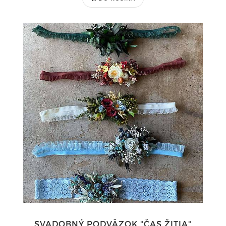
SVADOBNÝ PODVÄZOK "ČAS ŽITIA"