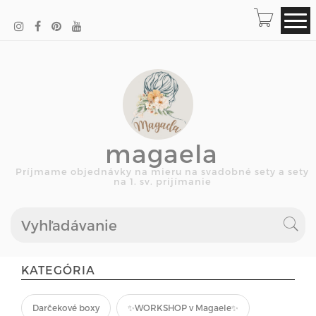
magaela
Príjmame objednávky na mieru na svadobné sety a sety
na 1. sv. prijímanie
KATEGÓRIA
Darčekové boxy
✨WORKSHOP v Magaele✨