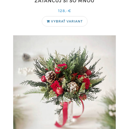
"ZATANCUJ SI SO MNOU"
128,-€
VYBRAŤ VARIANT