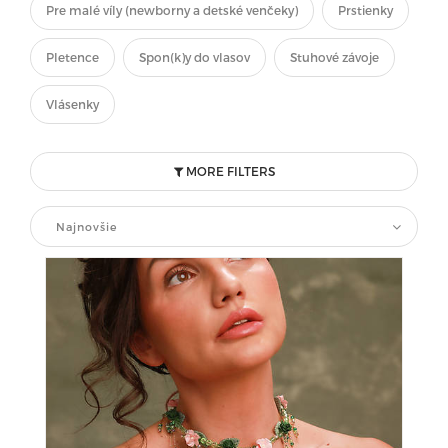
Pre malé víly (newborny a detské venčeky)
Prstienky
Pletence
Spon(k)y do vlasov
Stuhové závoje
Vlásenky
MORE FILTERS
Najnovšie