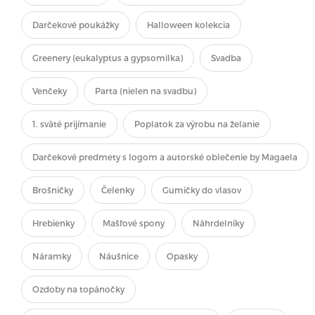
Darčekové poukážky
Halloween kolekcia
Greenery (eukalyptus a gypsomilka)
Svadba
Venčeky
Parta (nielen na svadbu)
1. sväté prijímanie
Poplatok za výrobu na želanie
Darčekové predmety s logom a autorské oblečenie by Magaela
Brošničky
Čelenky
Gumičky do vlasov
Hrebienky
Mašľové spony
Náhrdelníky
Náramky
Náušnice
Opasky
Ozdoby na topánočky