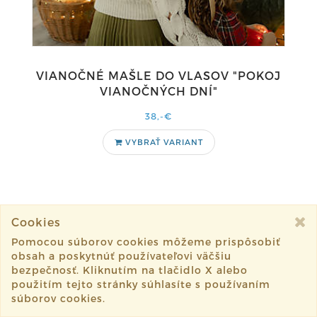
VIANOČNÉ MAŠLE DO VLASOV "POKOJ
VIANOČNÝCH DNÍ"
38,-€
VYBRAŤ VARIANT
Cookies
1
2
3
4
20
39
57
76
Pomocou súborov cookies môžeme prispôsobiť
Nasledujúce
obsah a poskytnúť používateľovi väčšiu
bezpečnosť. Kliknutím na tlačidlo X alebo
použitím tejto stránky súhlasíte s používaním
súborov cookies.